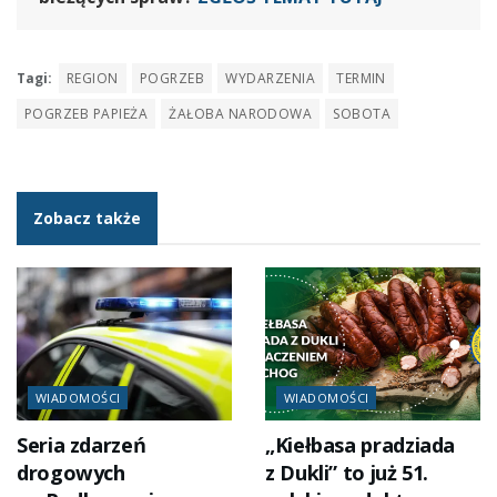
Tagi:
REGION
POGRZEB
WYDARZENIA
TERMIN
POGRZEB PAPIEŻA
ŻAŁOBA NARODOWA
SOBOTA
Zobacz także
WIADOMOŚCI
WIADOMOŚCI
Seria zdarzeń
„Kiełbasa pradziada
drogowych
z Dukli” to już 51.