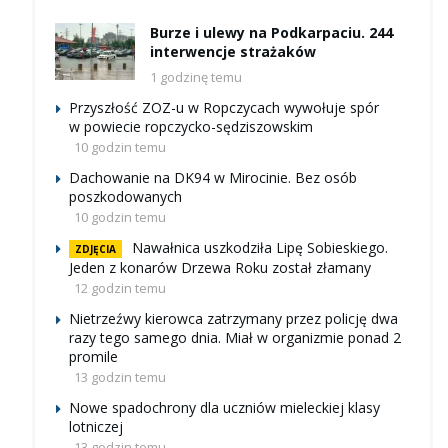
Burze i ulewy na Podkarpaciu. 244
interwencje strażaków
1 godzinę temu
Przyszłość ZOZ-u w Ropczycach wywołuje spór
w powiecie ropczycko-sędziszowskim
10 godzin temu
Dachowanie na DK94 w Mirocinie. Bez osób
poszkodowanych
10 godzin temu
Nawałnica uszkodziła Lipę Sobieskiego.
ZDJĘCIA
Jeden z konarów Drzewa Roku został złamany
12 godzin temu
Nietrzeźwy kierowca zatrzymany przez policję dwa
razy tego samego dnia. Miał w organizmie ponad 2
promile
13 godzin temu
Nowe spadochrony dla uczniów mieleckiej klasy
lotniczej
13 godzin temu