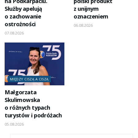
na Podkarpaciu.
polski produkt
Służby apelują
z unijnym
o zachowanie
oznaczeniem
ostrożności
06.08.2026
07.08.2026
MIĘDZY CISZĄ A CISZĄ
Małgorzata
Skulimowska
o różnych typach
turystów i podróżach
05.08.2026