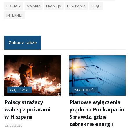
POCIĄGI
AWARIA
FRANCJA
HISZPANIA
PRĄD
INTERNET
Zobacz także
KRAJ I ŚWIAT
WIADOMOŚCI
Polscy strażacy
Planowe wyłączenia
walczą z pożarami
prądu na Podkarpaciu.
w Hiszpanii
Sprawdź, gdzie
zabraknie energii
02.08.2026