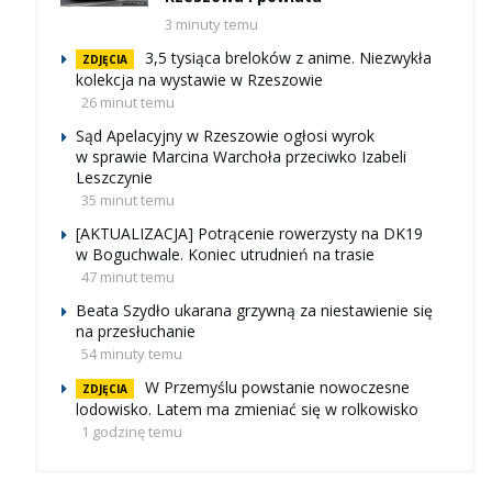
3 minuty temu
3,5 tysiąca breloków z anime. Niezwykła
ZDJĘCIA
kolekcja na wystawie w Rzeszowie
26 minut temu
Sąd Apelacyjny w Rzeszowie ogłosi wyrok
w sprawie Marcina Warchoła przeciwko Izabeli
Leszczynie
35 minut temu
[AKTUALIZACJA] Potrącenie rowerzysty na DK19
w Boguchwale. Koniec utrudnień na trasie
47 minut temu
Beata Szydło ukarana grzywną za niestawienie się
na przesłuchanie
54 minuty temu
W Przemyślu powstanie nowoczesne
ZDJĘCIA
lodowisko. Latem ma zmieniać się w rolkowisko
1 godzinę temu