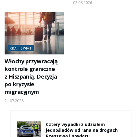
02.08.2026
KRAJ I ŚWIAT
Włochy przywracają
kontrole graniczne
z Hiszpanią. Decyzja
po kryzysie
migracyjnym
31.07.2026
Cztery wypadki z udziałem
jednośladów od rana na drogach
Rzeszowa i powiatu