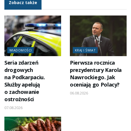
Zobacz także
WIADOMOŚCI
KRAJ I ŚWIAT
Seria zdarzeń
Pierwsza rocznica
drogowych
prezydentury Karola
na Podkarpaciu.
Nawrockiego. Jak
Służby apelują
oceniają go Polacy?
o zachowanie
06.08.2026
ostrożności
07.08.2026