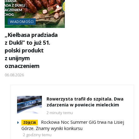
WIADOMOŚCI
„Kiełbasa pradziada
z Dukli” to już 51.
polski produkt
z unijnym
oznaczeniem
06.08.2026
Rowerzysta trafił do szpitala. Dwa
zdarzenia w powiecie mieleckim
2 minuty temu
Rockowa Noc Summer GIG trwa na Lisiej
ZDJĘCIA
Górze. Znamy wyniki konkursu
2 godziny temu