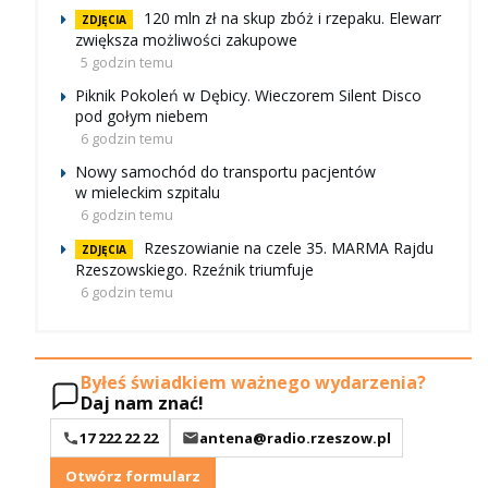
120 mln zł na skup zbóż i rzepaku. Elewarr
ZDJĘCIA
zwiększa możliwości zakupowe
5 godzin temu
Piknik Pokoleń w Dębicy. Wieczorem Silent Disco
pod gołym niebem
6 godzin temu
Nowy samochód do transportu pacjentów
w mieleckim szpitalu
6 godzin temu
Rzeszowianie na czele 35. MARMA Rajdu
ZDJĘCIA
Rzeszowskiego. Rzeźnik triumfuje
6 godzin temu
Byłeś świadkiem ważnego wydarzenia?
Daj nam znać!
17 222 22 22
antena@radio.rzeszow.pl
Otwórz formularz