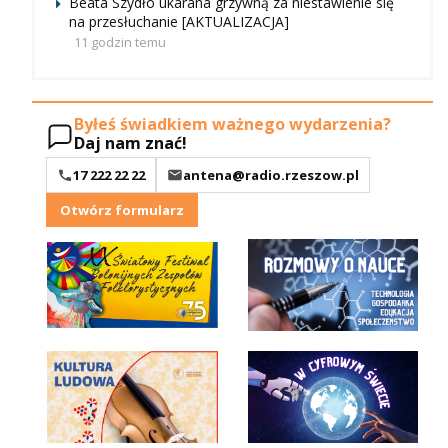
Beata Szydło ukarana grzywną za niestawienie się
na przesłuchanie [AKTUALIZACJA]
11 godzin temu
Byłeś świadkiem ważnego wydarzenia?
Daj nam znać!
17 222 22 22
antena@radio.rzeszow.pl
Otwórz formularz