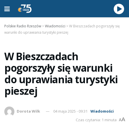
Polskie Radio Rzeszów
>
Wiadomości
>
W Bieszczadach pogorszyły się
warunki do uprawiania turystyki pieszej
W Bieszczadach
pogorszyły się warunki
do uprawiania turystyki
pieszej
Dorota Wilk
04 maja 2025 - 09:31
Wiadomości
A
Czas czytania: 1 minuta
A