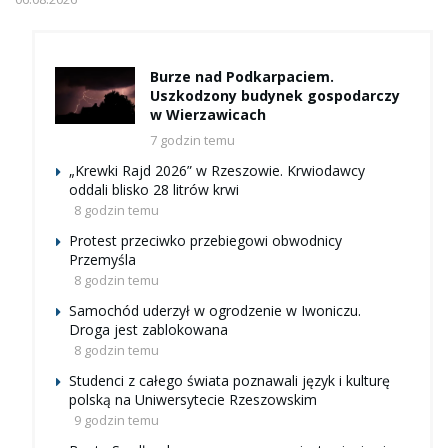
Burze nad Podkarpaciem.
Uszkodzony budynek gospodarczy
w Wierzawicach
7 godzin temu
„Krewki Rajd 2026” w Rzeszowie. Krwiodawcy
oddali blisko 28 litrów krwi
8 godzin temu
Protest przeciwko przebiegowi obwodnicy
Przemyśla
8 godzin temu
Samochód uderzył w ogrodzenie w Iwoniczu.
Droga jest zablokowana
8 godzin temu
Studenci z całego świata poznawali język i kulturę
polską na Uniwersytecie Rzeszowskim
9 godzin temu