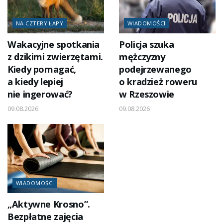
NA CZTERY ŁAPY
WIADOMOŚCI
Wakacyjne spotkania
Policja szuka
z dzikimi zwierzętami.
mężczyzny
Kiedy pomagać,
podejrzewanego
a kiedy lepiej
o kradzież roweru
nie ingerować?
w Rzeszowie
09.08.2026
09.08.2026
WIADOMOŚCI
„Aktywne Krosno”.
Bezpłatne zajęcia