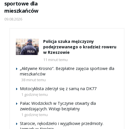
sportowe dla
mieszkańców
09.08.2026
Policja szuka mężczyzny
podejrzewanego o kradzież roweru
w Rzeszowie
11 minut temu
„Aktywne Krosno”. Bezpłatne zajęcia sportowe dla
mieszkańców
38 minut temu
Motocyklista zderzył się z sarną na DK77
1 godzinę temu
Pałac Wodzickich w Tyczynie otwarty dla
zwiedzających. Wstęp bezpłatny
1 godzinę temu
Starocie, rękodzieło i wyjątkowe przedmioty.
Jarmark w Krośnie