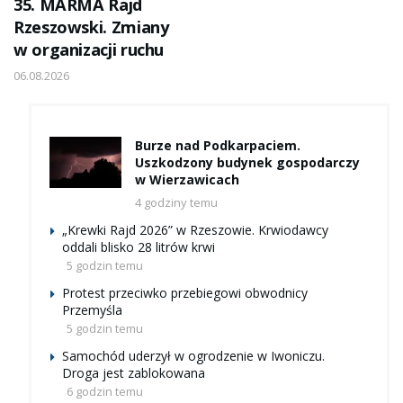
35. MARMA Rajd
Rzeszowski. Zmiany
w organizacji ruchu
06.08.2026
Burze nad Podkarpaciem.
Uszkodzony budynek gospodarczy
w Wierzawicach
4 godziny temu
„Krewki Rajd 2026” w Rzeszowie. Krwiodawcy
oddali blisko 28 litrów krwi
5 godzin temu
Protest przeciwko przebiegowi obwodnicy
Przemyśla
5 godzin temu
Samochód uderzył w ogrodzenie w Iwoniczu.
Droga jest zablokowana
6 godzin temu