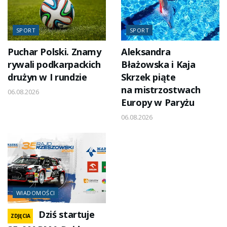
SPORT
SPORT
Puchar Polski. Znamy
Aleksandra
rywali podkarpackich
Błażowska i Kaja
drużyn w I rundzie
Skrzek piąte
na mistrzostwach
06.08.2026
Europy w Paryżu
06.08.2026
WIADOMOŚCI
Dziś startuje
ZDJĘCIA