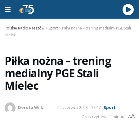
Polskie Radio Rzeszów
>
Sport
>
Piłka nożna – trening medialny PGE Stali
Mielec
Piłka nożna – trening
medialny PGE Stali
Mielec
Dorota Wilk
22 czerwca 2023 - 17:47
Sport
A
Czas czytania: 1 minuta
A