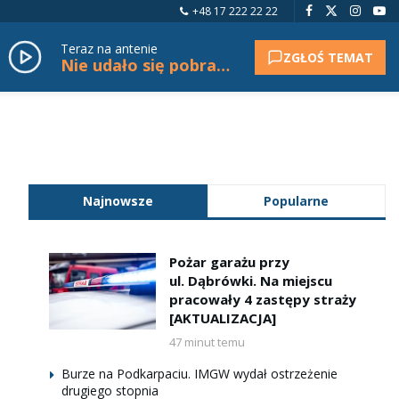
+48 17 222 22 22
Teraz na antenie
ZGŁOŚ TEMAT
Nie udało się pobrać tytułu.
Najnowsze
Popularne
Pożar garażu przy
ul. Dąbrówki. Na miejscu
pracowały 4 zastępy straży
[AKTUALIZACJA]
47 minut temu
Burze na Podkarpaciu. IMGW wydał ostrzeżenie
drugiego stopnia