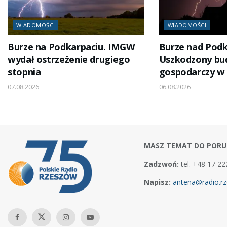
WIADOMOŚCI
WIADOMOŚCI
Burze na Podkarpaciu. IMGW
Burze nad Pod
wydał ostrzeżenie drugiego
Uszkodzony bu
stopnia
gospodarczy w
07.08.2026
06.08.2026
MASZ TEMAT DO PORU
Zadzwoń:
tel. +48 17 22
Napisz:
antena@radio.rz