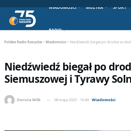
WIADOMOŚCI
MUZYKA
SPORT
RADIO
Polskie Radio Rzeszów
>
Wiadomości
>
Niedźwiedź biegał po drodze w okol
Niedźwiedź biegał po drod
Siemuszowej i Tyrawy Soln
Dorota Wilk
08 maja 2025 - 10:40
Wiadomości