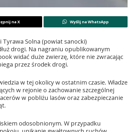
ępnij na X
Wyślij na WhatsApp
 Tyrawa Solna (powiat sanocki)
łuż drogi. Na nagraniu opublikowanym
ook widać duże zwierzę, które nie zwracając
biega przez środek drogi.
iedzia w tej okolicy w ostatnim czasie. Władze
cych w rejonie o zachowanie szczególnej
pacerów w pobliżu lasów oraz zabezpieczanie
ąt.
awiskiem odosobnionym. W przypadku
 spokoju, unikanie gwałtownych ruchów