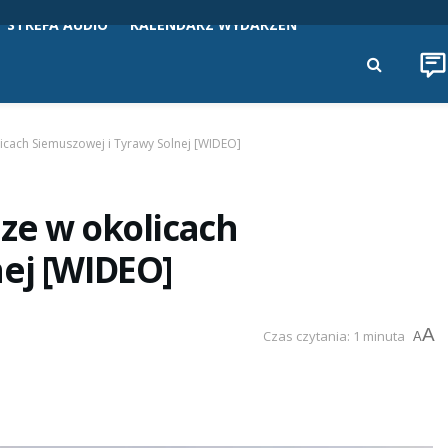
STREFA AUDIO
KALENDARZ WYDARZEŃ
icach Siemuszowej i Tyrawy Solnej [WIDEO]
ze w okolicach
ej [WIDEO]
A
Czas czytania: 1 minuta
A