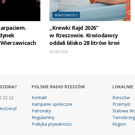
WIADOMOŚCI
karpaciem.
„Krewki Rajd 2026”
dynek
w Rzeszowie. Krwiodawcy
 Wierzawicach
oddali blisko 28 litrów krwi
06.08.2026
SZENIA?
POLSKIE RADIO RZESZÓW
LOKALNIE
2 22 22
Kontakt
Rzeszów
Kampanie społeczne
Przemyśl
eszow.pl
Patronaty
Stalowa Wo
Regulaminy
Tarnobrze
Polityka prywatności
Region