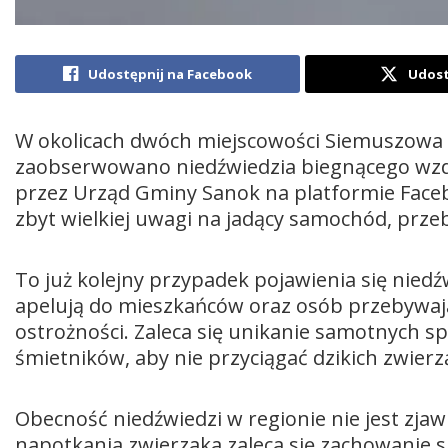
Udostępnij na Facebook
Udost
W okolicach dwóch miejscowości Siemuszowa i
zaobserwowano niedźwiedzia biegnącego wzd
przez Urząd Gminy Sanok na platformie Faceb
zbyt wielkiej uwagi na jadący samochód, prze
To już kolejny przypadek pojawienia się niedźw
apelują do mieszkańców oraz osób przebywają
ostrożności. Zaleca się unikanie samotnych s
śmietników, aby nie przyciągać dzikich zwierz
Obecność niedźwiedzi w regionie nie jest zj
napotkania zwierzaka zaleca się zachowanie