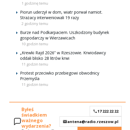
1 godzinę temu
Piorun uderzył w dom, wiatr porwał namiot.
Strażacy interweniowali 19 razy
2 godziny temu
Burze nad Podkarpaciem. Uszkodzony budynek
gospodarczy w Wierzawicach
10 godzin temu
„Krewki Rajd 2026” w Rzeszowie. Krwiodawcy
oddali blisko 28 litrów krwi
11 godzin temu
Protest przeciwko przebiegowi obwodnicy
Przemyśla
11 godzin temu
Byłeś
17 222 22 22
świadkiem
ważnego
antena@radio.rzeszow.pl
wydarzenia?