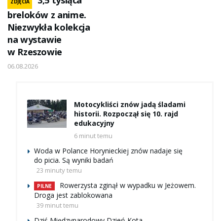
3,5 tysiąca
ZDJĘCIA
breloków z anime.
Niezwykła kolekcja
na wystawie
w Rzeszowie
06.08.2026
Motocykliści znów jadą śladami
historii. Rozpoczął się 10. rajd
edukacyjny
6 minut temu
Woda w Polance Horynieckiej znów nadaje się
do picia. Są wyniki badań
23 minuty temu
Rowerzysta zginął w wypadku w Jeżowem.
PILNE
Droga jest zablokowana
39 minut temu
Dziś Międzynarodowy Dzień Kota