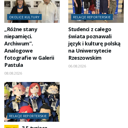
OKOLICE KULTURY
RELACJE REPORTERSKIE
„Różne stany
Studenci z całego
niepamięci.
świata poznawali
Archiwum”.
język i kulturę polską
Analogowe
na Uniwersytecie
fotografie w Galerii
Rzeszowskim
Pastula
06.08.2026
08.08.2026
RELACJE REPORTERSKIE