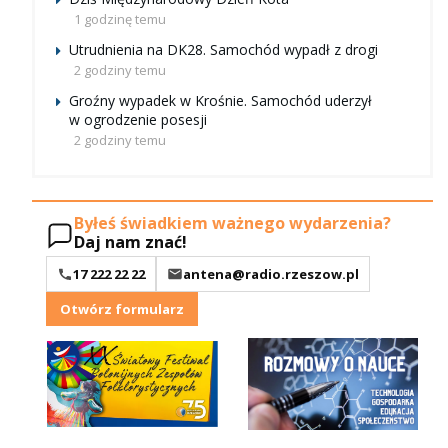
1 godzinę temu
Utrudnienia na DK28. Samochód wypadł z drogi
2 godziny temu
Groźny wypadek w Krośnie. Samochód uderzył
w ogrodzenie posesji
2 godziny temu
Byłeś świadkiem ważnego wydarzenia?
Daj nam znać!
17 222 22 22
antena@radio.rzeszow.pl
Otwórz formularz