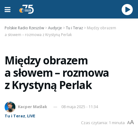
Polskie Radio Rzeszów
>
Audycje
>
Tu i Teraz
>
Między obrazem
a słowem – rozmowa z Krystyną Perlak
Między obrazem
a słowem – rozmowa
z Krystyną Perlak
Kacper Maślak
08 maja 2025 - 11:34
Tu i Teraz
,
LIVE
A
Czas czytania: 1 minuta
A