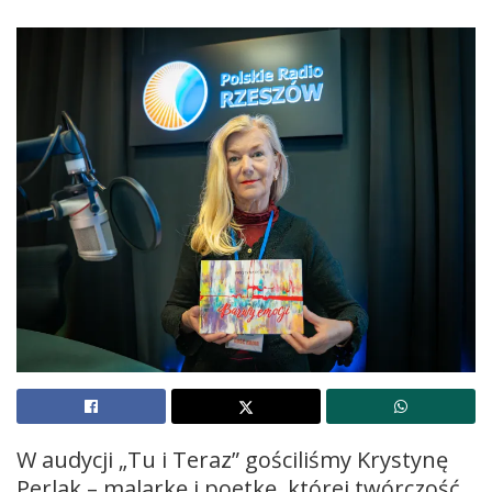
W audycji „Tu i Teraz” gościliśmy Krystynę
Perlak – malarkę i poetkę, której twórczość