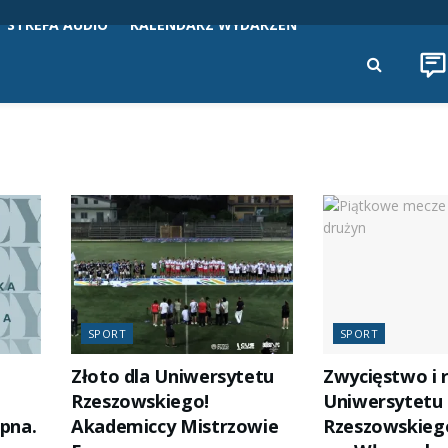
STREFA AUDIO
KALENDARZ WYDARZEŃ
SPORT
SPORT
Złoto dla Uniwersytetu
Zwycięstwo i 
Rzeszowskiego!
Uniwersytetu
ępna.
Akademiccy Mistrzowie
Rzeszowskieg