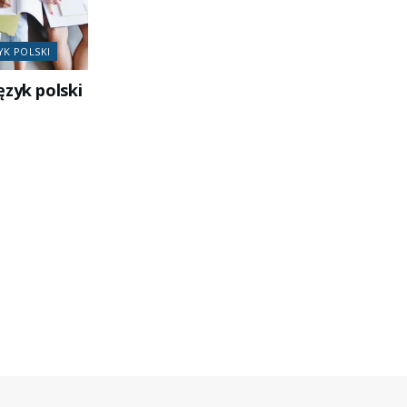
YK POLSKI
ęzyk polski