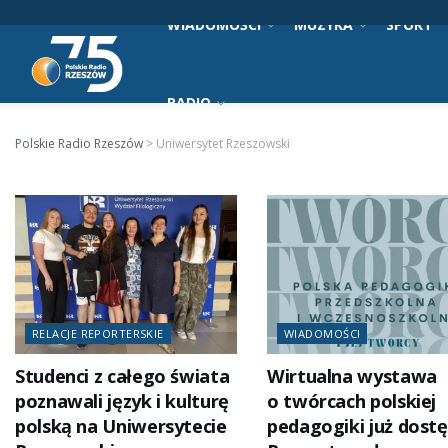
WIADOMOŚCI
MUZYKA
SPORT
RADIO
Polskie Radio Rzeszów
>
Uniwersytet Rzeszowski
RELACJE REPORTERSKIE
WIADOMOŚCI
Studenci z całego świata
Wirtualna wystawa
poznawali język i kulturę
o twórcach polskiej
polską na Uniwersytecie
pedagogiki już dost