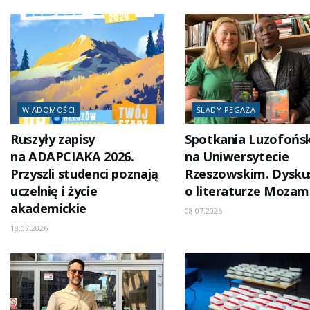
WIADOMOŚCI
ŚLADY PEGAZA
Ruszyły zapisy
Spotkania Luzofońs
na ADAPCIAKA 2026.
na Uniwersytecie
Przyszli studenci poznają
Rzeszowskim. Dysku
uczelnię i życie
o literaturze Mozam
akademickie
08.07.2026
18.07.2026