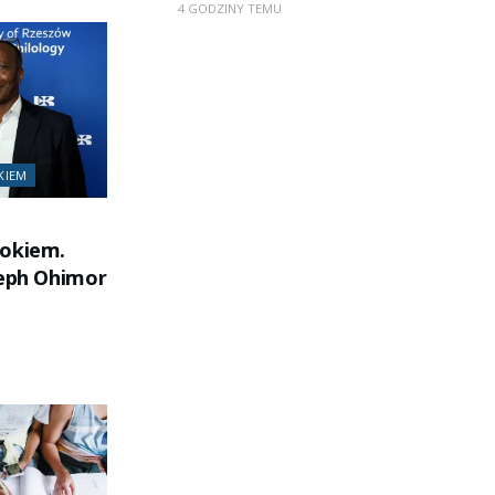
4 GODZINY TEMU
KIEM
 okiem.
seph Ohimor