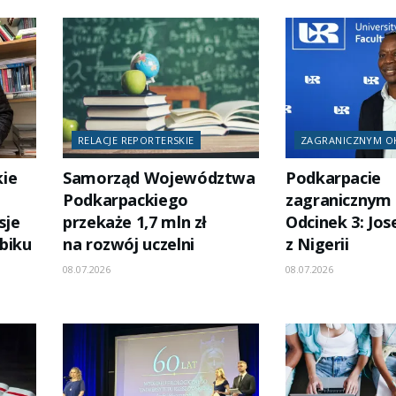
RELACJE REPORTERSKIE
ZAGRANICZNYM O
kie
Samorząd Województwa
Podkarpacie
Podkarpackiego
zagranicznym
sje
przekaże 1,7 mln zł
Odcinek 3: Jo
biku
na rozwój uczelni
z Nigerii
08.07.2026
08.07.2026