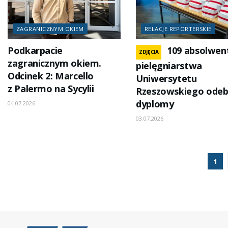
ZAGRANICZNYM OKIEM
RELACJE REPORTERSKIE
Podkarpacie
109 absolwe
ZDJĘCIA
zagranicznym okiem.
pielęgniarstwa
Odcinek 2: Marcello
Uniwersytetu
z Palermo na Sycylii
Rzeszowskiego odeb
dyplomy
04.07.2026
03.07.2026
1