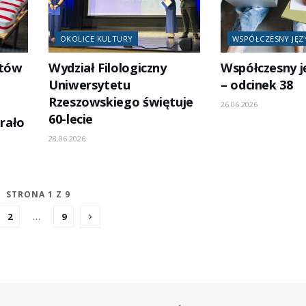
OKOLICE KULTURY
WSPÓŁCZESNY JĘZ
ntów
Wydział Filologiczny
Współczesny j
Uniwersytetu
– odcinek 38
Rzeszowskiego świętuje
26.06.2026
60-lecie
rało
28.06.2026
STRONA 1 Z 9
2
…
9