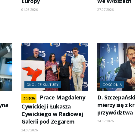
Europy
we Włoszech
01.08.2026
27.07.2026
OKOLICE KULTURY
GOŚĆ DNIA
Prace Magdaleny
D. Szczepański
ZDJĘCIA
yna
mierzy się z 
Cywickiej i Łukasza
przywództwa
Cywickiego w Radiowej
Galerii pod Zegarem
24.07.2026
24.07.2026