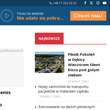
+48 17 222 22 22
Teraz na antenie
ZGŁOŚ TEMAT
Nie udało się pobrać tytułu.
NAJNOWSZE
Piknik Pokoleń
w Dębicy.
Wieczorem Silent
Disco pod gołym
niebem
25 MINUT TEMU
Nowy samochód do transportu
pacjentów w mieleckim szpitalu
remis
36 MINUT TEMU
o
Rzeszowianie na dwóch pierwszych