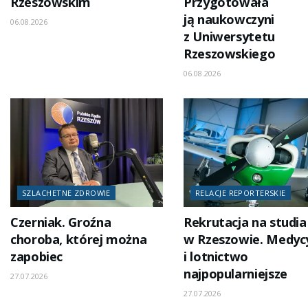
Rzeszowskim
Przygotowała
ją naukowczyni
06.08.2026
z Uniwersytetu
Rzeszowskiego
06.08.2026
SZLACHETNE ZDROWIE
RELACJE REPORTERSKIE
Czerniak. Groźna
Rekrutacja na studia
choroba, której można
w Rzeszowie. Medyc
zapobiec
i lotnictwo
najpopularniejsze
27.07.2026
27.07.2026