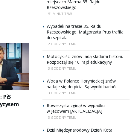
miejscach Marma 35. Rajdu
Rzeszowskiego
51 MINUT TEMU
Wypadek na trasie 35. Rajdu
Rzeszowskiego. Małgorzata Prus trafiła
do szpitala
2 GODZINY TEMU
Motocykliści znów jadą śladami historii.
Rozpoczął się 10. rajd edukacyjny
3 GODZINY TEMU
Woda w Polance Horynieckiej znów
nadaje się do picia. Są wyniki badań
3 GODZINY TEMU
: PiS
kryzysem
Rowerzysta zginął w wypadku
w Jeżowem [AKTUALIZACJA]
3 GODZINY TEMU
Dziś Międzynarodowy Dzień Kota