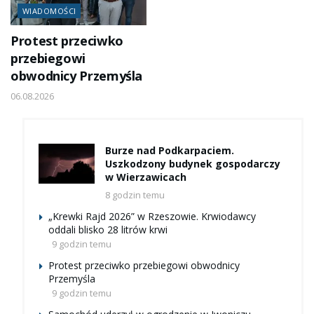
WIADOMOŚCI
Protest przeciwko
przebiegowi
obwodnicy Przemyśla
06.08.2026
Burze nad Podkarpaciem.
Uszkodzony budynek gospodarczy
w Wierzawicach
8 godzin temu
„Krewki Rajd 2026” w Rzeszowie. Krwiodawcy
oddali blisko 28 litrów krwi
9 godzin temu
Protest przeciwko przebiegowi obwodnicy
Przemyśla
9 godzin temu