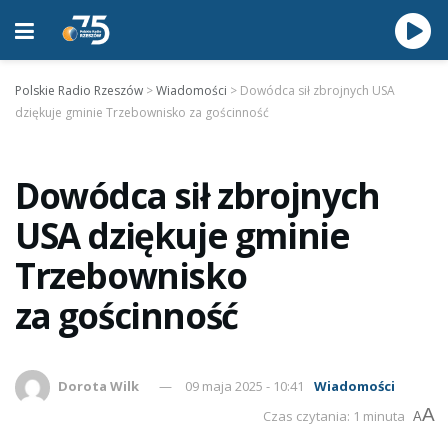
Polskie Radio Rzeszów
>
Wiadomości
>
Dowódca sił zbrojnych USA
dziękuje gminie Trzebownisko za gościnność
Dowódca sił zbrojnych
USA dziękuje gminie
Trzebownisko
za gościnność
Dorota Wilk
09 maja 2025 - 10:41
Wiadomości
A
Czas czytania: 1 minuta
A