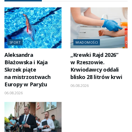
SPORT
WIADOMOŚCI
Aleksandra
„Krewki Rajd 2026”
Błażowska i Kaja
w Rzeszowie.
Skrzek piąte
Krwiodawcy oddali
na mistrzostwach
blisko 28 litrów krwi
Europy w Paryżu
06.08.2026
06.08.2026