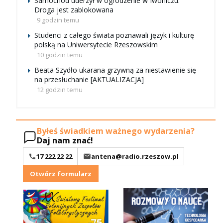
Samochód uderzył w ogrodzenie w Iwoniczu.
Droga jest zablokowana
9 godzin temu
Studenci z całego świata poznawali język i kulturę
polską na Uniwersytecie Rzeszowskim
10 godzin temu
Beata Szydło ukarana grzywną za niestawienie się
na przesłuchanie [AKTUALIZACJA]
12 godzin temu
Byłeś świadkiem ważnego wydarzenia?
Daj nam znać!
17 222 22 22
antena@radio.rzeszow.pl
Otwórz formularz