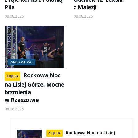
Piła
z Malezji
08.08.2026
08.08.2026
WIADOMOŚCI
Rockowa Noc
ZDJĘCIA
na Lisiej Górze. Mocne
brzmienia
w Rzeszowie
08.08.2026
Rockowa Noc na Lisiej
ZDJĘCIA