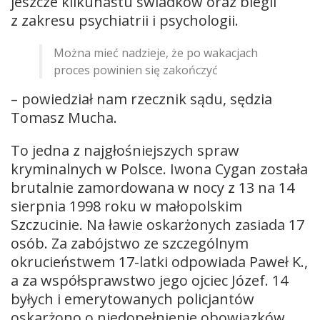
jeszcze kilkunastu świadków oraz biegli
z zakresu psychiatrii i psychologii.
Można mieć nadzieje, że po wakacjach
proces powinien się zakończyć
– powiedział nam rzecznik sądu, sędzia
Tomasz Mucha.
To jedna z najgłośniejszych spraw
kryminalnych w Polsce. Iwona Cygan została
brutalnie zamordowana w nocy z 13 na 14
sierpnia 1998 roku w małopolskim
Szczucinie. Na ławie oskarżonych zasiada 17
osób. Za zabójstwo ze szczególnym
okrucieństwem 17-latki odpowiada Paweł K.,
a za współsprawstwo jego ojciec Józef. 14
byłych i emerytowanych policjantów
oskarżono o niedopełnienie obowiązków