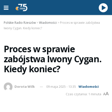
Polskie Radio Rzeszów
>
Wiadomości
>
Proces w sprawie zabójstwa
Iwony Cygan. Kiedy koniec?
Proces w sprawie
zabójstwa Iwony Cygan.
Kiedy koniec?
Dorota Wilk
09 maja 2025 - 13:35
Wiadomości
A
Czas czytania: 1 minuta
A