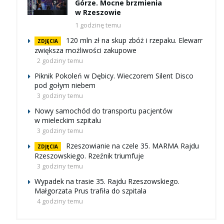
Górze. Mocne brzmienia
w Rzeszowie
1 godzinę temu
120 mln zł na skup zbóż i rzepaku. Elewarr
ZDJĘCIA
zwiększa możliwości zakupowe
2 godziny temu
Piknik Pokoleń w Dębicy. Wieczorem Silent Disco
pod gołym niebem
3 godziny temu
Nowy samochód do transportu pacjentów
w mieleckim szpitalu
3 godziny temu
Rzeszowianie na czele 35. MARMA Rajdu
ZDJĘCIA
Rzeszowskiego. Rzeźnik triumfuje
3 godziny temu
Wypadek na trasie 35. Rajdu Rzeszowskiego.
Małgorzata Prus trafiła do szpitala
4 godziny temu