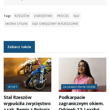
Tagi:
RZESZÓW
ZABÓJSTWO
PROCES
SĄD
IWONA CYGAN
SĄD OKRĘGOWY W RZESZOWIE
Zobacz także
SPORT
ZAGRANICZNYM OKIEM
Stal Rzeszów
Podkarpacie
wypuściła zwycięstwo
zagranicznym okiem.
z rąk. Remis z Polonią
Odcinek 12: Lexshri