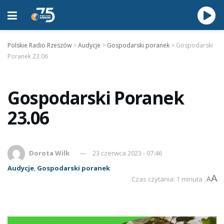
Polskie Radio Rzeszów
>
Audycje
>
Gospodarski poranek
>
Gospodarski
Poranek 23.06
Gospodarski Poranek
23.06
Dorota Wilk
23 czerwca 2023 - 07:46
Audycje
,
Gospodarski poranek
A
Czas czytania: 1 minuta
A