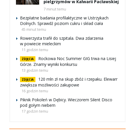
pielgrzymów w Kalwarii Pacławskiej
7 minut temu
Bezpłatne badania profilaktyczne w Ustrzykach
Dolnych. Sprawdź poziom cukru i skład ciała
45 minut temu
Rowerzysta trafił do szpitala. Dwa zdarzenia
w powiecie mieleckim
11 godzin temu
Rockowa Noc Summer GIG trwa na Lisiej
ZDJĘCIA
Górze. Znamy wyniki konkursu
13 godzin temu
120 mln zł na skup zbóż i rzepaku. Elewarr
ZDJĘCIA
zwiększa możliwości zakupowe
16 godzin temu
Piknik Pokoleń w Dębicy. Wieczorem Silent Disco
pod gołym niebem
17 godzin temu