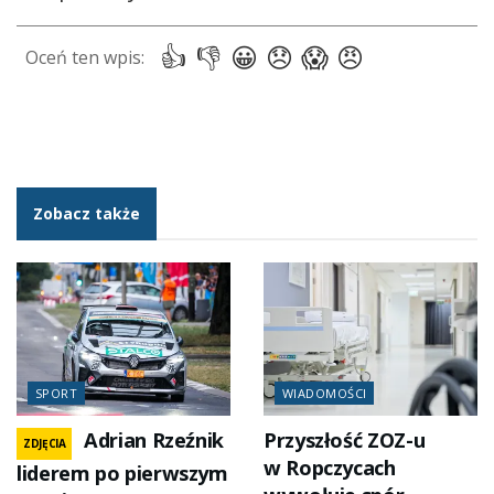
Zobacz także
SPORT
WIADOMOŚCI
Adrian Rzeźnik
Przyszłość ZOZ-u
ZDJĘCIA
w Ropczycach
liderem po pierwszym