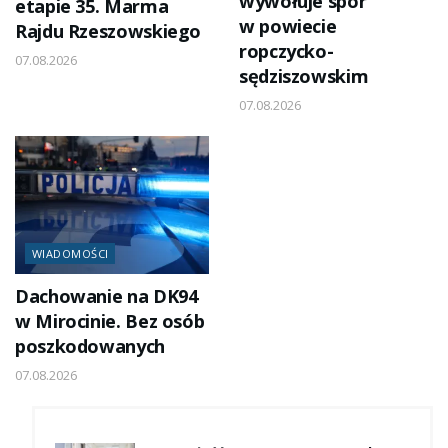
wywołuje spór
etapie 35. Marma
w powiecie
Rajdu Rzeszowskiego
ropczycko-
07.08.2026
sędziszowskim
07.08.2026
WIADOMOŚCI
Dachowanie na DK94
w Mirocinie. Bez osób
poszkodowanych
07.08.2026