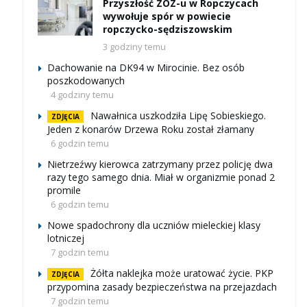
Przyszłość ZOZ-u w Ropczycach
wywołuje spór w powiecie
ropczycko-sędziszowskim
3 godziny temu
Dachowanie na DK94 w Mirocinie. Bez osób
poszkodowanych
4 godziny temu
Nawałnica uszkodziła Lipę Sobieskiego.
ZDJĘCIA
Jeden z konarów Drzewa Roku został złamany
6 godzin temu
Nietrzeźwy kierowca zatrzymany przez policję dwa
razy tego samego dnia. Miał w organizmie ponad 2
promile
6 godzin temu
Nowe spadochrony dla uczniów mieleckiej klasy
lotniczej
7 godzin temu
Żółta naklejka może uratować życie. PKP
ZDJĘCIA
przypomina zasady bezpieczeństwa na przejazdach
7 godzin temu