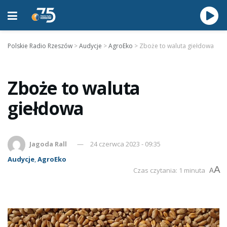
Polskie Radio Rzeszów
>
Audycje
>
AgroEko
>
Zboże to waluta giełdowa
Zboże to waluta
giełdowa
Jagoda Rall
24 czerwca 2023 - 09:35
Audycje
,
AgroEko
A
Czas czytania: 1 minuta
A