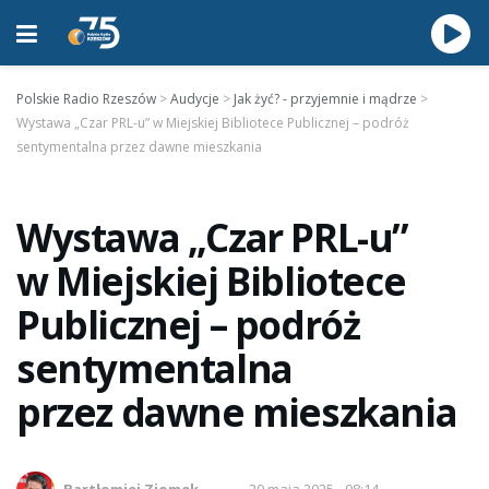
Polskie Radio Rzeszów
>
Audycje
>
Jak żyć? - przyjemnie i mądrze
>
Wystawa „Czar PRL-u” w Miejskiej Bibliotece Publicznej – podróż
sentymentalna przez dawne mieszkania
Wystawa „Czar PRL-u”
w Miejskiej Bibliotece
Publicznej – podróż
sentymentalna
przez dawne mieszkania
Bartłomiej Ziomek
20 maja 2025 - 08:14