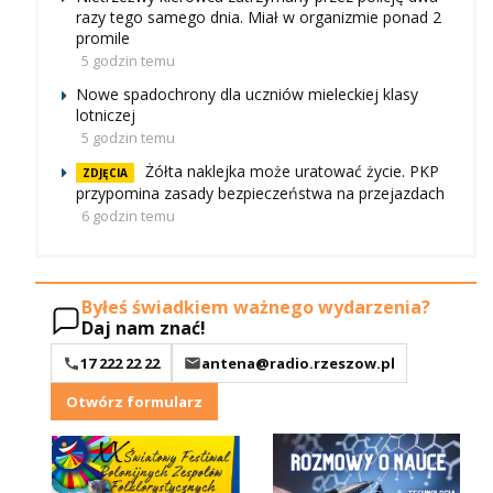
razy tego samego dnia. Miał w organizmie ponad 2
promile
5 godzin temu
Nowe spadochrony dla uczniów mieleckiej klasy
lotniczej
5 godzin temu
Żółta naklejka może uratować życie. PKP
ZDJĘCIA
przypomina zasady bezpieczeństwa na przejazdach
6 godzin temu
Byłeś świadkiem ważnego wydarzenia?
Daj nam znać!
17 222 22 22
antena@radio.rzeszow.pl
Otwórz formularz