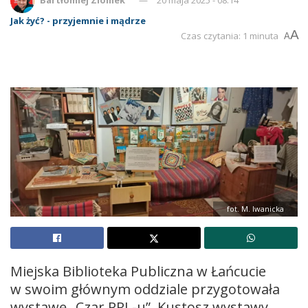
Jak żyć? - przyjemnie i mądrze
A
Czas czytania: 1 minuta
A
fot. M. Iwanicka
Miejska Biblioteka Publiczna w Łańcucie
w swoim głównym oddziale przygotowała
wystawę „Czar PRL-u”. Kustosz wystawy,