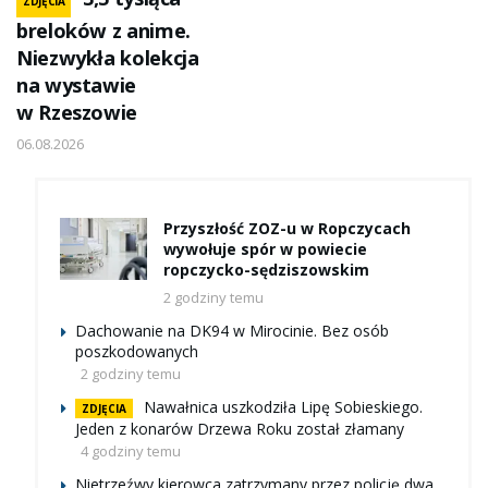
ZDJĘCIA
breloków z anime.
Niezwykła kolekcja
na wystawie
w Rzeszowie
06.08.2026
Przyszłość ZOZ-u w Ropczycach
wywołuje spór w powiecie
ropczycko-sędziszowskim
2 godziny temu
Dachowanie na DK94 w Mirocinie. Bez osób
poszkodowanych
2 godziny temu
Nawałnica uszkodziła Lipę Sobieskiego.
ZDJĘCIA
Jeden z konarów Drzewa Roku został złamany
4 godziny temu
Nietrzeźwy kierowca zatrzymany przez policję dwa