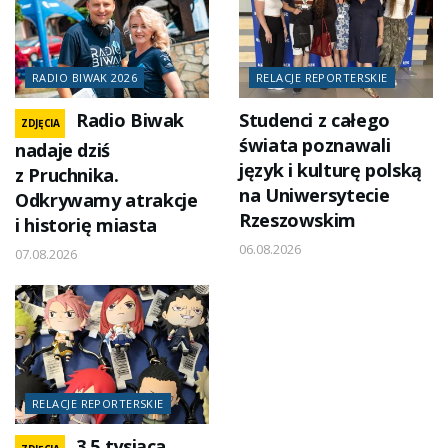
RADIO BIWAK 2026
RELACJE REPORTERSKIE
Radio Biwak
Studenci z całego
ZDJĘCIA
świata poznawali
nadaje dziś
język i kulturę polską
z Pruchnika.
na Uniwersytecie
Odkrywamy atrakcje
Rzeszowskim
i historię miasta
06.08.2026
07.08.2026
RELACJE REPORTERSKIE
3,5 tysiąca