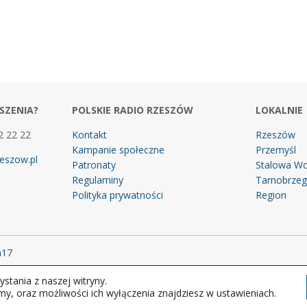
SZENIA?
POLSKIE RADIO RZESZÓW
LOKALNIE
2 22 22
Kontakt
Rzeszów
Kampanie społeczne
Przemyśl
eszow.pl
Patronaty
Stalowa Wo
Regulaminy
Tarnobrze
Polityka prywatności
Region
m17
stania z naszej witryny.
 prawa zastrzeżone.
my, oraz możliwości ich wyłączenia znajdziesz w ustawieniach.