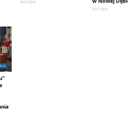
w Nowej Dębi
28.07.2025
19.07.2025
DRZE
u”
e
ania