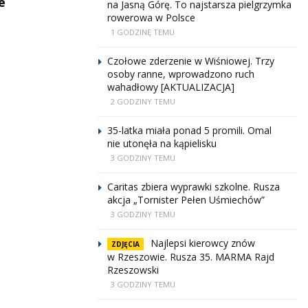
e
na Jasną Górę. To najstarsza pielgrzymka
rowerowa w Polsce
1 GODZINĘ TEMU
Czołowe zderzenie w Wiśniowej. Trzy
osoby ranne, wprowadzono ruch
wahadłowy [AKTUALIZACJA]
2 GODZINY TEMU
35-latka miała ponad 5 promili. Omal
nie utonęła na kąpielisku
3 GODZINY TEMU
Caritas zbiera wyprawki szkolne. Rusza
akcja „Tornister Pełen Uśmiechów”
3 GODZINY TEMU
Najlepsi kierowcy znów
ZDJĘCIA
w Rzeszowie. Rusza 35. MARMA Rajd
Rzeszowski
3 GODZINY TEMU