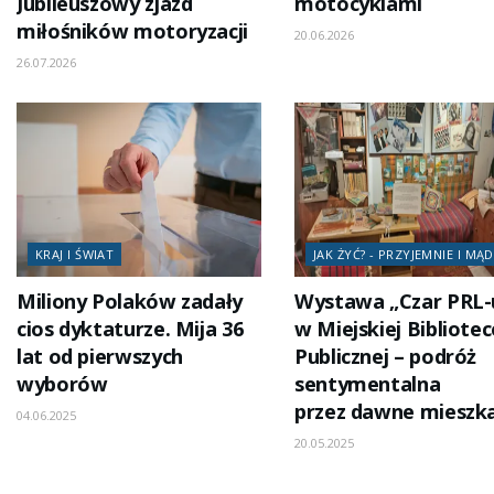
Jubileuszowy zjazd
motocyklami
miłośników motoryzacji
20.06.2026
26.07.2026
KRAJ I ŚWIAT
JAK ŻYĆ? - PRZYJEMNIE I MĄ
Miliony Polaków zadały
Wystawa „Czar PRL-
cios dyktaturze. Mija 36
w Miejskiej Bibliotec
lat od pierwszych
Publicznej – podróż
wyborów
sentymentalna
przez dawne mieszk
04.06.2025
20.05.2025