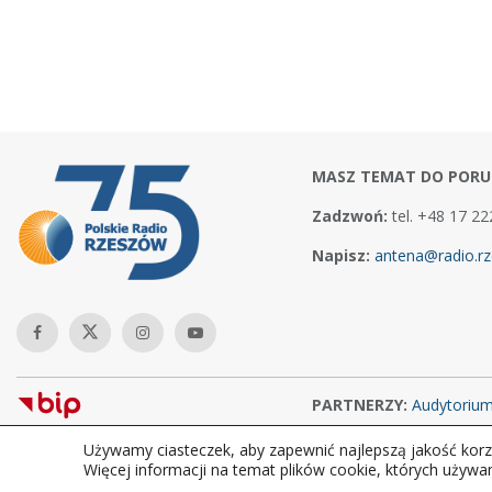
MASZ TEMAT DO PORU
Zadzwoń:
tel. +48 17 22
Napisz:
antena@radio.rz
PARTNERZY:
Audytoriu
Używamy ciasteczek, aby zapewnić najlepszą jakość korzy
Copyright © 2026Polskie Radio Rzeszów S.A. w likwidacj. Wszelkie
Więcej informacji na temat plików cookie, których używa