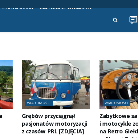
STREFA AUDIO
KALENDARZ WYDARZEŃ
WIADOMOŚCI
WIADOMOŚCI
e
Grębów przyciągnął
Zabytkowe s
pasjonatów motoryzacji
i motocykle 
z czasów PRL [ZDJĘCIA]
na Retro Giełd