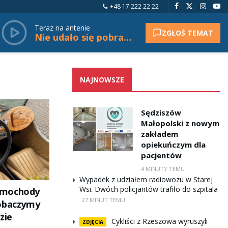
+48 17 222 22 22
Teraz na antenie
ZGŁOŚ TEMAT
Nie udało się pobrać tytułu.
NAJNOWSZE
Sędziszów
Małopolski z nowym
zakładem
opiekuńczym dla
pacjentów
4 MINUTY TEMU
Wypadek z udziałem radiowozu w Starej
Wsi. Dwóch policjantów trafiło do szpitala
amochody
27 MINUT TEMU
zobaczymy
zie
Cykliści z Rzeszowa wyruszyli
ZDJĘCIA