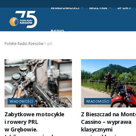
WIADOMOŚCI
MUZYKA
SPORT
RADIO
Polskie Radio Rzeszów
>
prl
WIADOMOŚCI
WIADOMOŚCI
Zabytkowe motocykle
Z Bieszczad na Mont
i rowery PRL
Cassino – wyprawa
w Grębowie.
klasycznymi