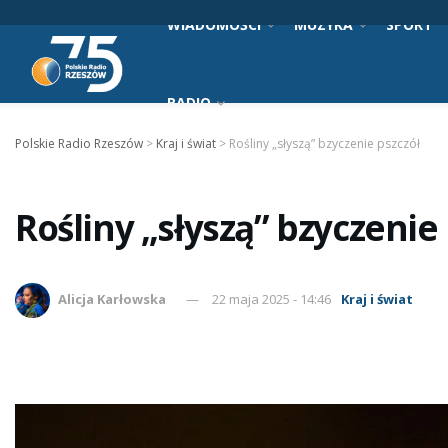
WIADOMOŚCI
MUZYKA
SPORT
RADIO
Polskie Radio Rzeszów
>
Kraj i świat
>
Rośliny „słyszą” bzyczenie pszczół
Rośliny „słyszą” bzyczenie
Alicja Karłowska
22 maja 2025 - 14:46
Kraj i świat