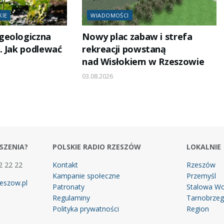
KIE
WIADOMOŚCI
geologiczna
Nowy plac zabaw i strefa
. Jak podlewać
rekreacji powstaną
nad Wisłokiem w Rzeszowie
03.08.2026
SZENIA?
POLSKIE RADIO RZESZÓW
LOKALNIE
2 22 22
Kontakt
Rzeszów
Kampanie społeczne
Przemyśl
eszow.pl
Patronaty
Stalowa Wo
Regulaminy
Tarnobrze
Polityka prywatności
Region