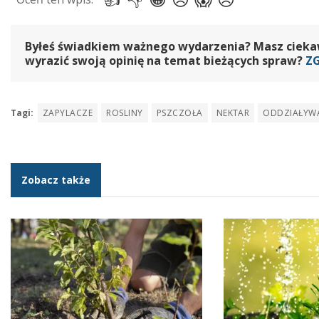
Byłeś świadkiem ważnego wydarzenia? Masz ciekawy
wyrazić swoją opinię na temat bieżących spraw?
Z
Tagi:
ZAPYLACZE
ROSLINY
PSZCZOŁA
NEKTAR
ODDZIAŁYW
Zobacz także