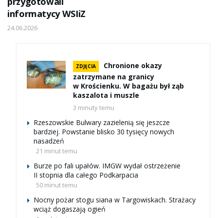
przygotowali
informatycy WSIiZ
24.06.2026
Chronione okazy
ZDJĘCIA
zatrzymane na granicy
w Krościenku. W bagażu był ząb
kaszalota i muszle
3 minuty temu
Rzeszowskie Bulwary zazielenią się jeszcze
bardziej. Powstanie blisko 30 tysięcy nowych
nasadzeń
21 minut temu
Burze po fali upałów. IMGW wydał ostrzeżenie
II stopnia dla całego Podkarpacia
50 minut temu
Nocny pożar stogu siana w Targowiskach. Strażacy
wciąż dogaszają ogień