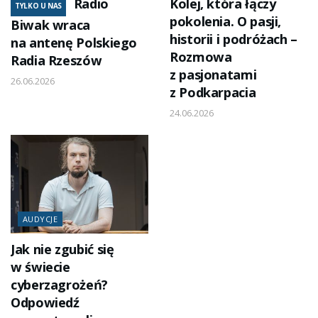
Radio
Kolej, która łączy
TYLKO U NAS
pokolenia. O pasji,
Biwak wraca
historii i podróżach –
na antenę Polskiego
Rozmowa
Radia Rzeszów
z pasjonatami
26.06.2026
z Podkarpacia
24.06.2026
AUDYCJE
Jak nie zgubić się
w świecie
cyberzagrożeń?
Odpowiedź