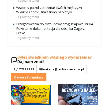
1 godzinę temu
Wspólny patrol zatrzymał dwóch mężczyzn.
W aucie i domu znaleziono narkotyki
1 godzinę temu
Przygotowania do rozbudowy drogi krajowej nr 84.
Powstanie dokumentacja dla odcinka Zagórz–
Lesko
2 godziny temu
Byłeś świadkiem ważnego wydarzenia?
Daj nam znać!
17 222 22 22
antena@radio.rzeszow.pl
Otwórz formularz