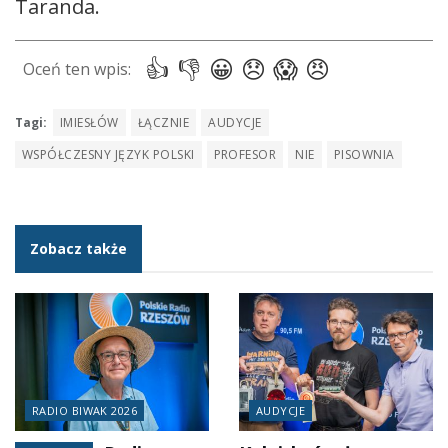
Taranda.
Tagi:
IMIESŁÓW
ŁĄCZNIE
AUDYCJE
WSPÓŁCZESNY JĘZYK POLSKI
PROFESOR
NIE
PISOWNIA
Zobacz także
RADIO BIWAK 2026
AUDYCJE