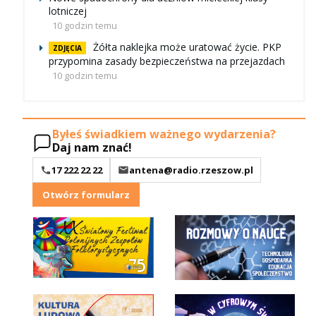
lotniczej
10 godzin temu
Żółta naklejka może uratować życie. PKP
ZDJĘCIA
przypomina zasady bezpieczeństwa na przejazdach
10 godzin temu
Byłeś świadkiem ważnego wydarzenia?
Daj nam znać!
17 222 22 22
antena@radio.rzeszow.pl
Otwórz formularz