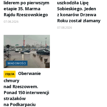
liderem po pierwszym
uszkodziła Lipę
etapie 35. Marma
Sobieskiego. Jeden
Rajdu Rzeszowskiego
z konarów Drzewa
Roku został złamany
07.08.2026
07.08.2026
WIADOMOŚCI
Oberwanie
ZDJĘCIA
chmury
nad Rzeszowem.
Ponad 150 interwencji
strażaków
na Podkarpaciu