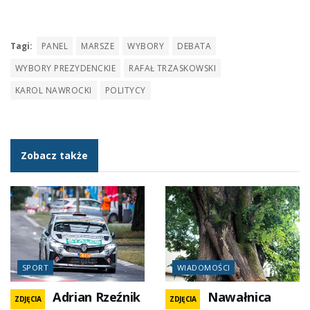
Tagi:
PANEL
MARSZE
WYBORY
DEBATA
WYBORY PREZYDENCKIE
RAFAŁ TRZASKOWSKI
KAROL NAWROCKI
POLITYCY
Zobacz także
SPORT
WIADOMOŚCI
Adrian Rzeźnik
Nawałnica
ZDJĘCIA
ZDJĘCIA