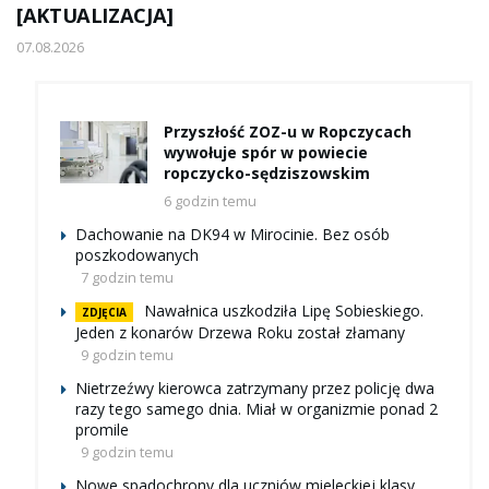
[AKTUALIZACJA]
07.08.2026
Przyszłość ZOZ-u w Ropczycach
wywołuje spór w powiecie
ropczycko-sędziszowskim
6 godzin temu
Dachowanie na DK94 w Mirocinie. Bez osób
poszkodowanych
7 godzin temu
Nawałnica uszkodziła Lipę Sobieskiego.
ZDJĘCIA
Jeden z konarów Drzewa Roku został złamany
9 godzin temu
Nietrzeźwy kierowca zatrzymany przez policję dwa
razy tego samego dnia. Miał w organizmie ponad 2
promile
9 godzin temu
Nowe spadochrony dla uczniów mieleckiej klasy