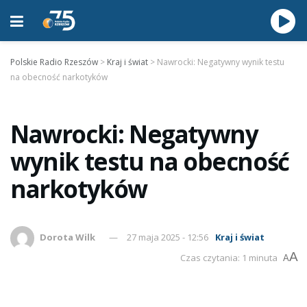
Polskie Radio Rzeszów
>
Kraj i świat
>
Nawrocki: Negatywny wynik testu
na obecność narkotyków
Nawrocki: Negatywny
wynik testu na obecność
narkotyków
Dorota Wilk
27 maja 2025 - 12:56
Kraj i świat
A
Czas czytania: 1 minuta
A