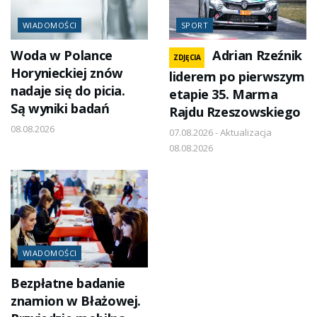
WIADOMOŚCI
SPORT
Woda w Polance
Adrian Rzeźnik
ZDJĘCIA
Horynieckiej znów
liderem po pierwszym
nadaje się do picia.
etapie 35. Marma
Są wyniki badań
Rajdu Rzeszowskiego
08.08.2026
07.08.2026 - Aktualizacja
08.08.2026
WIADOMOŚCI
Bezpłatne badanie
znamion w Błażowej.