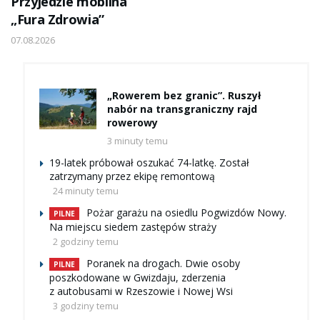
Przyjedzie mobilna
„Fura Zdrowia”
07.08.2026
„Rowerem bez granic”. Ruszył
nabór na transgraniczny rajd
rowerowy
3 minuty temu
19-latek próbował oszukać 74-latkę. Został
zatrzymany przez ekipę remontową
24 minuty temu
Pożar garażu na osiedlu Pogwizdów Nowy.
PILNE
Na miejscu siedem zastępów straży
2 godziny temu
Poranek na drogach. Dwie osoby
PILNE
poszkodowane w Gwizdaju, zderzenia
z autobusami w Rzeszowie i Nowej Wsi
3 godziny temu