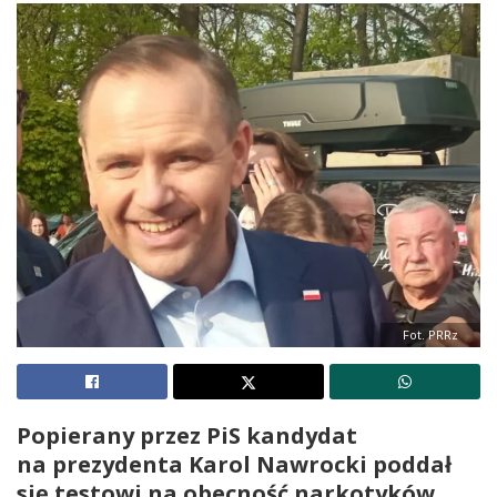
Fot. PRRz
Popierany przez PiS kandydat
na prezydenta Karol Nawrocki poddał
się testowi na obecność narkotyków.