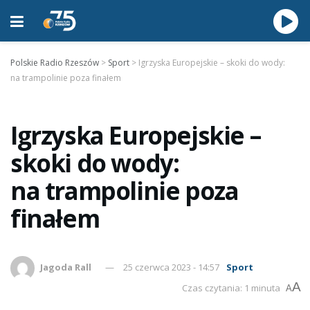
Polskie Radio Rzeszów
>
Sport
>
Igrzyska Europejskie – skoki do wody:
na trampolinie poza finałem
Igrzyska Europejskie –
skoki do wody:
na trampolinie poza
finałem
Jagoda Rall
25 czerwca 2023 - 14:57
Sport
A
Czas czytania: 1 minuta
A