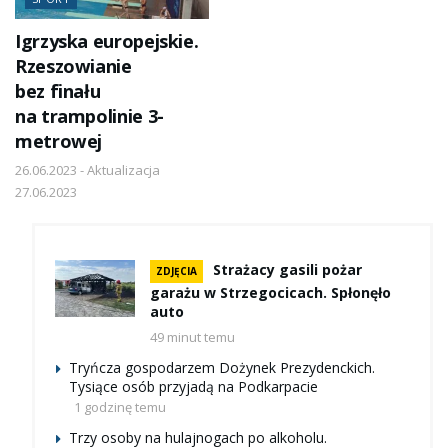
Igrzyska europejskie.
Rzeszowianie
bez finału
na trampolinie 3-
metrowej
26.06.2023 - Aktualizacja
27.06.2023
Strażacy gasili pożar
ZDJĘCIA
garażu w Strzegocicach. Spłonęło
auto
49 minut temu
Tryńcza gospodarzem Dożynek Prezydenckich.
Tysiące osób przyjadą na Podkarpacie
1 godzinę temu
Trzy osoby na hulajnogach po alkoholu.