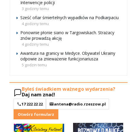
Interwencje policji
3 godziny temu
Sześć ofiar śmiertelnych wypadków na Podkarpaciu
4 godziny temu
Ponownie płonie siano w Targowiskach. Strażacy
znów prowadzą akcję
4 godziny temu
Awantura na granicy w Medyce. Obywatel Ukrainy
odpowie za znieważenie funkcjonariusza
5 godzin temu
Byłeś świadkiem ważnego wydarzenia?
Daj nam znać!
17 222 22 22
antena@radio.rzeszow.pl
Otwórz formularz