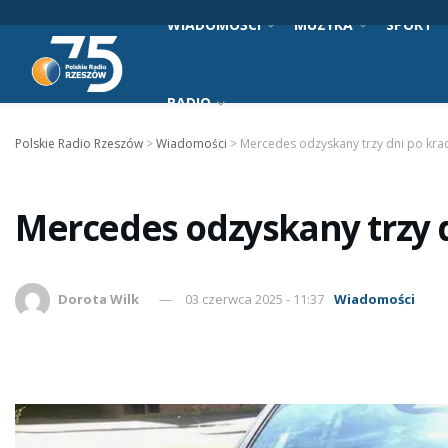
WIADOMOŚCI
MUZYKA
SPORT
RADIO
Polskie Radio Rzeszów
>
Wiadomości
>
Mercedes odzyskany trzy dni po kra
Mercedes odzyskany trzy d
Dorota Wilk
03 czerwca 2025 - 11:37
Wiadomości