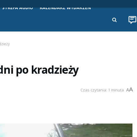
STREFA AUDIO
KALENDARZ WYDARZEŃ
dzieży
ni po kradzieży
A
Czas czytania: 1 minuta
A