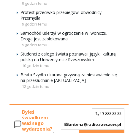
9 godzin temu
Protest przeciwko przebiegowi obwodnicy
Przemyśla
9 godzin temu
Samochód uderzył w ogrodzenie w Iwoniczu.
Droga jest zablokowana
9 godzin temu
Studenci z całego świata poznawali język i kulturę
polską na Uniwersytecie Rzeszowskim
10 godzin temu
Beata Szydło ukarana grzywną za niestawienie się
na przesłuchanie [AKTUALIZACJA]
12 godzin temu
Byłeś
17 222 22 22
świadkiem
ważnego
antena@radio.rzeszow.pl
wydarzenia?