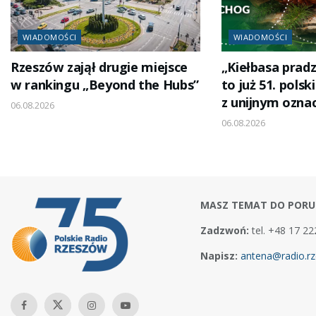
WIADOMOŚCI
WIADOMOŚCI
Rzeszów zajął drugie miejsce
„Kiełbasa pradz
w rankingu „Beyond the Hubs”
to już 51. polsk
z unijnym ozna
06.08.2026
06.08.2026
MASZ TEMAT DO PORU
Zadzwoń:
tel. +48 17 22
Napisz:
antena@radio.rz