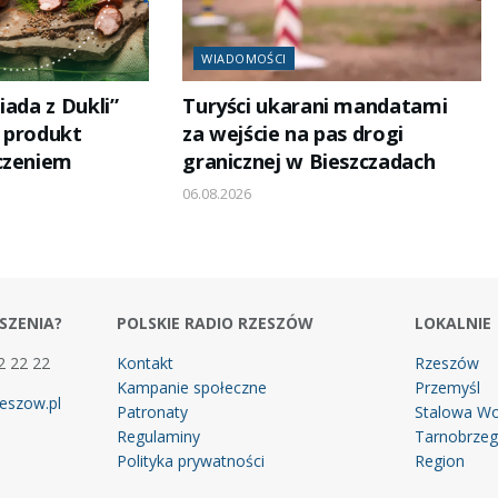
WIADOMOŚCI
iada z Dukli”
Turyści ukarani mandatami
i produkt
za wejście na pas drogi
czeniem
granicznej w Bieszczadach
06.08.2026
SZENIA?
POLSKIE RADIO RZESZÓW
LOKALNIE
2 22 22
Kontakt
Rzeszów
Kampanie społeczne
Przemyśl
eszow.pl
Patronaty
Stalowa Wo
Regulaminy
Tarnobrze
Polityka prywatności
Region