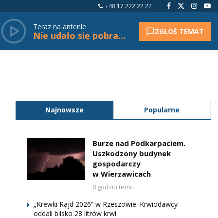
+48 17 222 22 22
Teraz na antenie
ZGŁOŚ TEMAT
Nie udało się pobrać tytułu.
Najnowsze
Popularne
Burze nad Podkarpaciem.
Uszkodzony budynek
gospodarczy
w Wierzawicach
8 godzin temu
„Krewki Rajd 2026” w Rzeszowie. Krwiodawcy
oddali blisko 28 litrów krwi