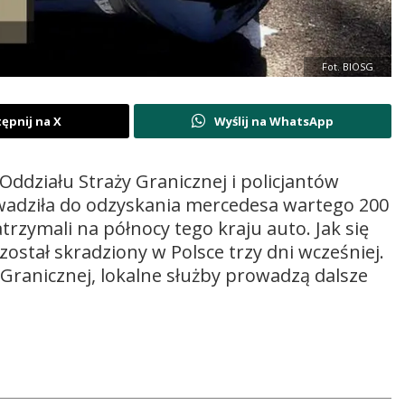
Fot. BIOSG
ępnij na X
Wyślij na WhatsApp
działu Straży Granicznej i policjantów
owadziła do odzyskania mercedesa wartego 200
atrzymali na północy tego kraju auto. Jak się
stał skradziony w Polsce trzy dni wcześniej.
 Granicznej, lokalne służby prowadzą dalsze