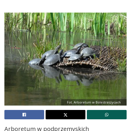
Fot. Arboretum w Bolestraszycach
Arboretum w podprzemyskich