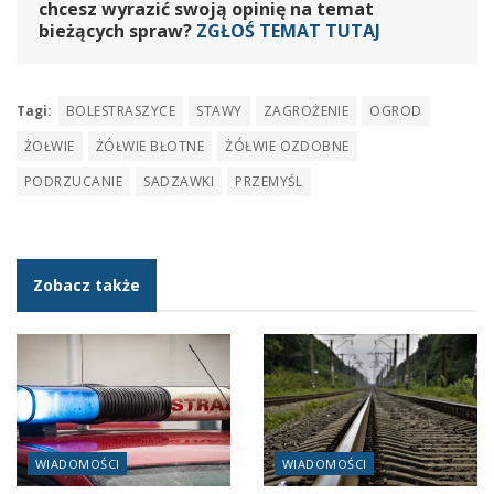
chcesz wyrazić swoją opinię na temat
bieżących spraw?
ZGŁOŚ TEMAT TUTAJ
Tagi:
BOLESTRASZYCE
STAWY
ZAGROŻENIE
OGROD
ŻOŁWIE
ŻÓŁWIE BŁOTNE
ŻÓŁWIE OZDOBNE
PODRZUCANIE
SADZAWKI
PRZEMYŚL
Zobacz także
WIADOMOŚCI
WIADOMOŚCI