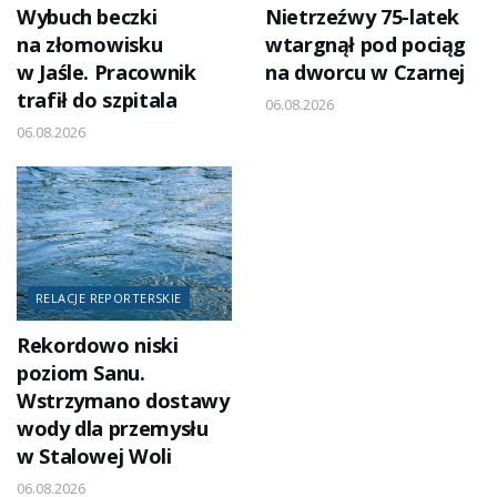
Wybuch beczki
Nietrzeźwy 75-latek
na złomowisku
wtargnął pod pociąg
w Jaśle. Pracownik
na dworcu w Czarnej
trafił do szpitala
06.08.2026
06.08.2026
RELACJE REPORTERSKIE
Rekordowo niski
poziom Sanu.
Wstrzymano dostawy
wody dla przemysłu
w Stalowej Woli
06.08.2026