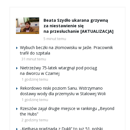
Beata Szydło ukarana grzywną
za niestawienie się
na przesłuchanie [AKTUALIZACJA]
5 minut temu
Wybuch beczki na złomowisku w Jaśle. Pracownik
trafił do szpitala
31 minut temu
Nietrzeźwy 75-latek wtargnął pod pociąg
na dworcu w Czarnej
1 godzinę temu
Rekordowo niski poziom Sanu. Wstrzymano
dostawy wody dla przemysłu w Stalowej Woli
1 godzinę temu
Rzeszów zajął drugie miejsce w rankingu „Beyond
the Hubs”
2 godziny temu
„Kiełbasa pradziada z Dukli” to już 51. polski