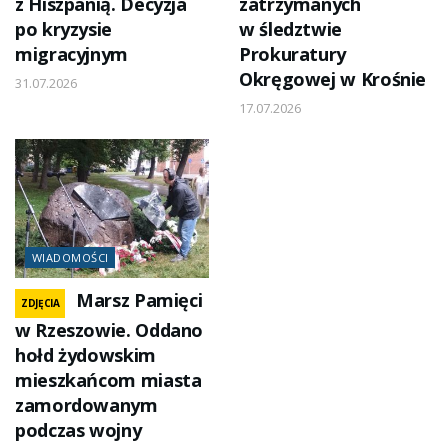
z Hiszpanią. Decyzja
zatrzymanych
po kryzysie
w śledztwie
migracyjnym
Prokuratury
Okręgowej w Krośnie
31.07.2026
17.07.2026
WIADOMOŚCI
Marsz Pamięci
ZDJĘCIA
w Rzeszowie. Oddano
hołd żydowskim
mieszkańcom miasta
zamordowanym
podczas wojny