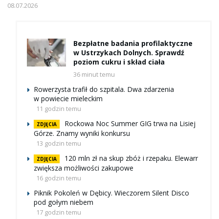
08.07.2026
Bezpłatne badania profilaktyczne
w Ustrzykach Dolnych. Sprawdź
poziom cukru i skład ciała
36 minut temu
Rowerzysta trafił do szpitala. Dwa zdarzenia
w powiecie mieleckim
11 godzin temu
Rockowa Noc Summer GIG trwa na Lisiej
ZDJĘCIA
Górze. Znamy wyniki konkursu
13 godzin temu
120 mln zł na skup zbóż i rzepaku. Elewarr
ZDJĘCIA
zwiększa możliwości zakupowe
16 godzin temu
Piknik Pokoleń w Dębicy. Wieczorem Silent Disco
pod gołym niebem
17 godzin temu