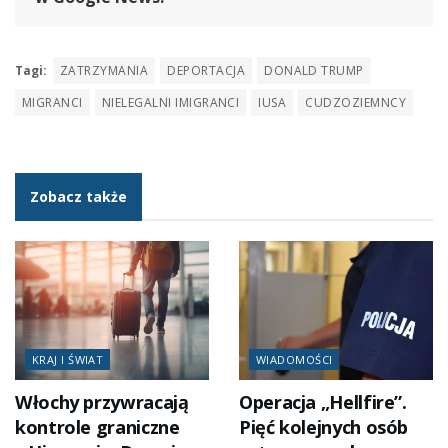
Tagi:
ZATRZYMANIA
DEPORTACJA
DONALD TRUMP
MIGRANCI
NIELEGALNI IMIGRANCI
IUSA
CUDZOZIEMNCY
Zobacz także
KRAJ I ŚWIAT
WIADOMOŚCI
Włochy przywracają
Operacja „Hellfire”.
kontrole graniczne
Pięć kolejnych osób