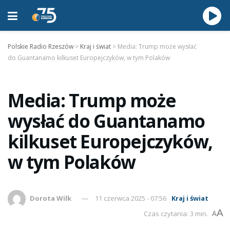
Polskie Radio Rzeszów
>
Kraj i świat
>
Media: Trump może wysłać
do Guantanamo kilkuset Europejczyków, w tym Polaków
Media: Trump może
wysłać do Guantanamo
kilkuset Europejczyków,
w tym Polaków
Dorota Wilk
11 czerwca 2025 - 07:56
Kraj i świat
A
Czas czytania: 3 min.
A