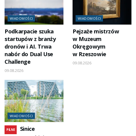
WIADOMOŚCI
WIADOMOŚCI
Podkarpacie szuka
Pejzaże mistrzów
startupów z branży
w Muzeum
dronów i AI. Trwa
Okręgowym
nabór do Dual Use
w Rzeszowie
Challenge
09.08.2026
09.08.2026
WIADOMOŚCI
Sinice
PILNE