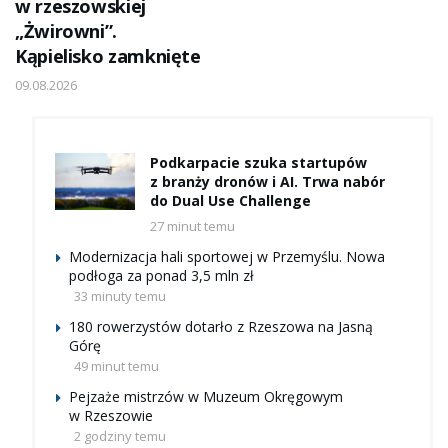
w rzeszowskiej
„Żwirowni”.
Kąpielisko zamknięte
09.08.2026
Podkarpacie szuka startupów
z branży dronów i AI. Trwa nabór
do Dual Use Challenge
27 minut temu
Modernizacja hali sportowej w Przemyślu. Nowa
podłoga za ponad 3,5 mln zł
33 minuty temu
180 rowerzystów dotarło z Rzeszowa na Jasną
Górę
49 minut temu
Pejzaże mistrzów w Muzeum Okręgowym
w Rzeszowie
2 godziny temu