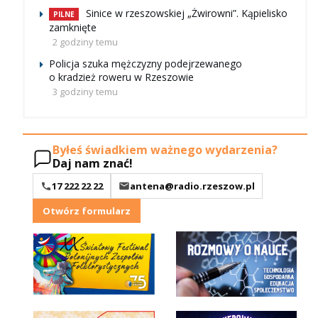
Sinice w rzeszowskiej „Żwirowni”. Kąpielisko
PILNE
zamknięte
2 godziny temu
Policja szuka mężczyzny podejrzewanego
o kradzież roweru w Rzeszowie
3 godziny temu
Byłeś świadkiem ważnego wydarzenia?
Daj nam znać!
17 222 22 22
antena@radio.rzeszow.pl
Otwórz formularz