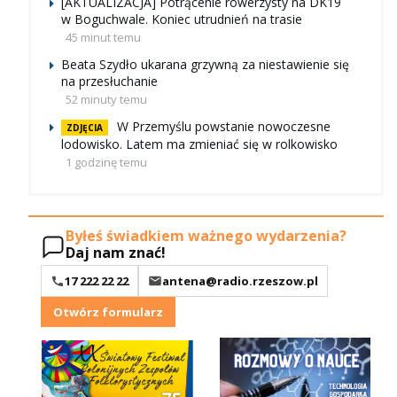
[AKTUALIZACJA] Potrącenie rowerzysty na DK19
w Boguchwale. Koniec utrudnień na trasie
45 minut temu
Beata Szydło ukarana grzywną za niestawienie się
na przesłuchanie
52 minuty temu
W Przemyślu powstanie nowoczesne
ZDJĘCIA
lodowisko. Latem ma zmieniać się w rolkowisko
1 godzinę temu
Byłeś świadkiem ważnego wydarzenia?
Daj nam znać!
17 222 22 22
antena@radio.rzeszow.pl
Otwórz formularz