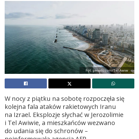
Fot. pexels.com/Tel Awiw
W nocy z piątku na sobotę rozpoczęła się
kolejna fala ataków rakietowych Iranu
na Izrael. Eksplozje słychać w Jerozolimie
i Tel Awiwie, a mieszkańców wezwano
do udania się do schronów –
poinformowała agencja AFP.