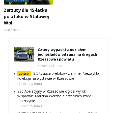
Zarzuty dla 15-latka
po ataku w Stalowej
Woli
24.07.2026
Cztery wypadki z udziałem
jednośladów od rana na drogach
Rzeszowa i powiatu
40 sekund temu
3,5 tysiąca breloków z anime. Niezwykła
ZDJĘCIA
kolekcja na wystawie w Rzeszowie
24 minuty temu
Sąd Apelacyjny w Rzeszowie ogłosi wyrok
w sprawie Marcina Warchoła przeciwko Izabeli
Leszczynie
32 minuty temu