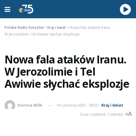
Polskie Radio Rzeszów
>
Kraj i świat
>
Nowa fala ataków Iranu.
W Jerozolimie i Tel Awiwie słychać eksplozje
Nowa fala ataków Iranu.
W Jerozolimie i Tel
Awiwie słychać eksplozje
Dorota Wilk
14 czerwca 2025 - 08:20
Kraj i świat
A
Czas czytania: 1 minuta
A