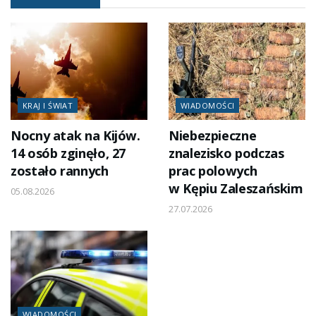
KRAJ I ŚWIAT
WIADOMOŚCI
Nocny atak na Kijów.
Niebezpieczne
14 osób zginęło, 27
znalezisko podczas
zostało rannych
prac polowych
w Kępiu Zaleszańskim
05.08.2026
27.07.2026
WIADOMOŚCI