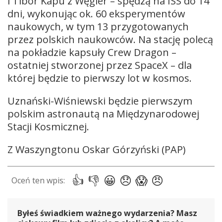
i Tibor Kapu z Węgier – spędzą na ISS do 14
dni, wykonując ok. 60 eksperymentów
naukowych, w tym 13 przygotowanych
przez polskich naukowców. Na stację polecą
na pokładzie kapsuły Crew Dragon –
ostatniej stworzonej przez SpaceX – dla
której będzie to pierwszy lot w kosmos.
Uznański-Wiśniewski będzie pierwszym
polskim astronautą na Międzynarodowej
Stacji Kosmicznej.
Z Waszyngtonu Oskar Górzyński (PAP)
Byłeś świadkiem ważnego wydarzenia? Masz