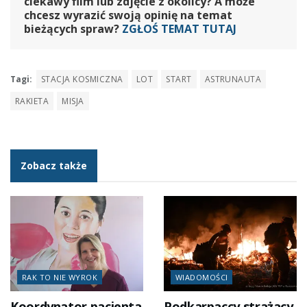
ciekawy film lub zdjęcie z okolicy? A może
chcesz wyrazić swoją opinię na temat
bieżących spraw?
ZGŁOŚ TEMAT TUTAJ
Tagi:
STACJA KOSMICZNA
LOT
START
ASTRUNAUTA
RAKIETA
MISJA
Zobacz także
RAK TO NIE WYROK
WIADOMOŚCI
Koordynator pacjenta
Podkarpaccy strażacy