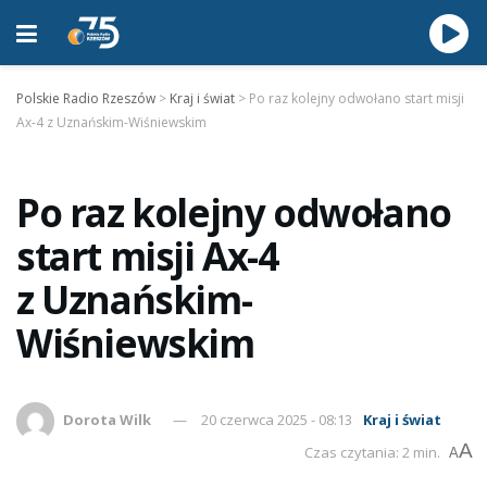
Polskie Radio Rzeszów
>
Kraj i świat
>
Po raz kolejny odwołano start misji
Ax-4 z Uznańskim-Wiśniewskim
Po raz kolejny odwołano
start misji Ax-4
z Uznańskim-
Wiśniewskim
Dorota Wilk
20 czerwca 2025 - 08:13
Kraj i świat
A
Czas czytania: 2 min.
A