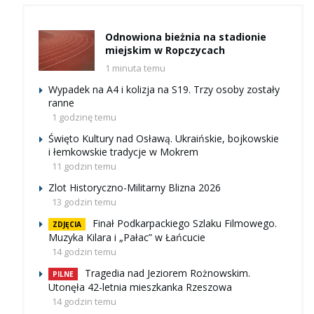
Odnowiona bieżnia na stadionie
miejskim w Ropczycach
1 minuta temu
Wypadek na A4 i kolizja na S19. Trzy osoby zostały
ranne
1 godzinę temu
Święto Kultury nad Osławą. Ukraińskie, bojkowskie
i łemkowskie tradycje w Mokrem
11 godzin temu
Zlot Historyczno-Militarny Blizna 2026
13 godzin temu
Finał Podkarpackiego Szlaku Filmowego.
ZDJĘCIA
Muzyka Kilara i „Pałac” w Łańcucie
14 godzin temu
Tragedia nad Jeziorem Rożnowskim.
PILNE
Utonęła 42-letnia mieszkanka Rzeszowa
14 godzin temu