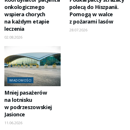
onkologicznego
polecą do Hiszpanii.
wspiera chorych
Pomogą w walce
na każdym etapie
z pożarami lasów
leczenia
28.07.2026
02.08.2026
WIADOMOŚCI
Mniej pasażerów
na lotnisku
w podrzeszowskiej
Jasionce
11.06.2026