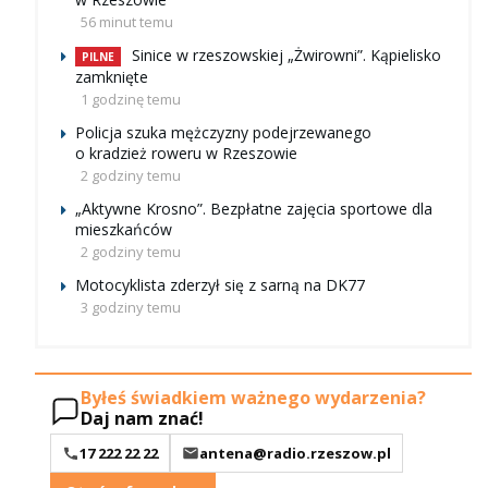
56 minut temu
Sinice w rzeszowskiej „Żwirowni”. Kąpielisko
PILNE
zamknięte
1 godzinę temu
Policja szuka mężczyzny podejrzewanego
o kradzież roweru w Rzeszowie
2 godziny temu
„Aktywne Krosno”. Bezpłatne zajęcia sportowe dla
mieszkańców
2 godziny temu
Motocyklista zderzył się z sarną na DK77
3 godziny temu
Byłeś świadkiem ważnego wydarzenia?
Daj nam znać!
17 222 22 22
antena@radio.rzeszow.pl