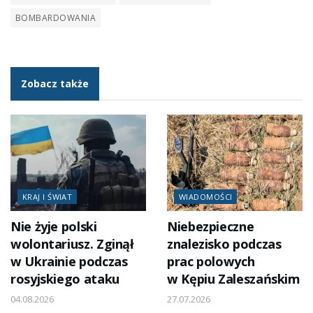
BOMBARDOWANIA
Zobacz także
KRAJ I ŚWIAT
WIADOMOŚCI
Nie żyje polski
Niebezpieczne
wolontariusz. Zginął
znalezisko podczas
w Ukrainie podczas
prac polowych
rosyjskiego ataku
w Kępiu Zaleszańskim
04.08.2026
27.07.2026