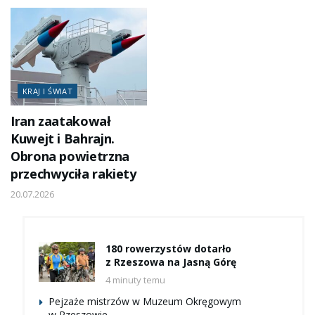
KRAJ I ŚWIAT
Iran zaatakował
Kuwejt i Bahrajn.
Obrona powietrzna
przechwyciła rakiety
20.07.2026
180 rowerzystów dotarło
z Rzeszowa na Jasną Górę
4 minuty temu
Pejzaże mistrzów w Muzeum Okręgowym
w Rzeszowie