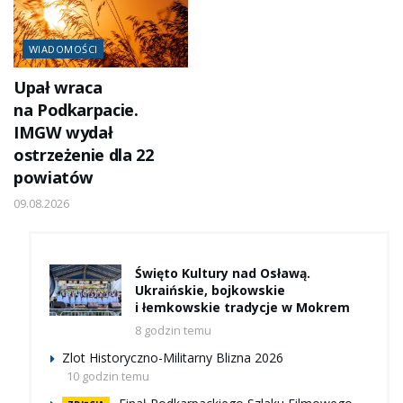
WIADOMOŚCI
Upał wraca
na Podkarpacie.
IMGW wydał
ostrzeżenie dla 22
powiatów
09.08.2026
Święto Kultury nad Osławą.
Ukraińskie, bojkowskie
i łemkowskie tradycje w Mokrem
8 godzin temu
Zlot Historyczno-Militarny Blizna 2026
10 godzin temu