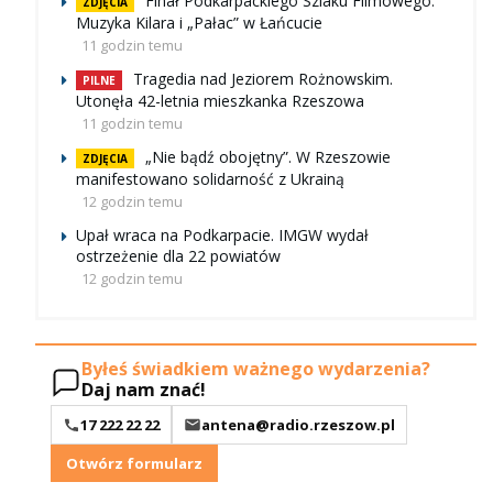
Finał Podkarpackiego Szlaku Filmowego.
ZDJĘCIA
Muzyka Kilara i „Pałac” w Łańcucie
11 godzin temu
Tragedia nad Jeziorem Rożnowskim.
PILNE
Utonęła 42-letnia mieszkanka Rzeszowa
11 godzin temu
„Nie bądź obojętny”. W Rzeszowie
ZDJĘCIA
manifestowano solidarność z Ukrainą
12 godzin temu
Upał wraca na Podkarpacie. IMGW wydał
ostrzeżenie dla 22 powiatów
12 godzin temu
Byłeś świadkiem ważnego wydarzenia?
Daj nam znać!
17 222 22 22
antena@radio.rzeszow.pl
Otwórz formularz