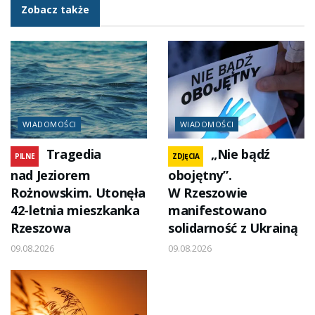
Zobacz także
WIADOMOŚCI
WIADOMOŚCI
Tragedia
„Nie bądź
PILNE
ZDJĘCIA
nad Jeziorem
obojętny”.
Rożnowskim. Utonęła
W Rzeszowie
42-letnia mieszkanka
manifestowano
Rzeszowa
solidarność z Ukrainą
09.08.2026
09.08.2026