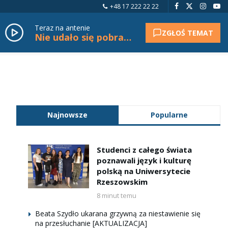
+48 17 222 22 22
Teraz na antenie
ZGŁOŚ TEMAT
Nie udało się pobrać tytułu.
Najnowsze
Popularne
Studenci z całego świata
poznawali język i kulturę
polską na Uniwersytecie
Rzeszowskim
8 minut temu
Beata Szydło ukarana grzywną za niestawienie się
na przesłuchanie [AKTUALIZACJA]