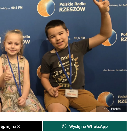
Fot. J. Piekło
ępnij na X
Wyślij na WhatsApp