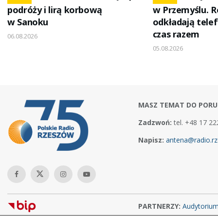
podróży i lirą korbową
w Przemyślu. R
w Sanoku
odkładają telef
czas razem
06.08.2026
05.08.2026
MASZ TEMAT DO PORU
Zadzwoń:
tel. +48 17 22
Napisz:
antena@radio.rz
PARTNERZY:
Audytoriu