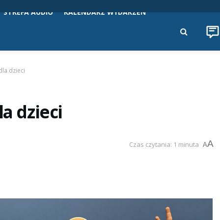
STREFA AUDIO
KALENDARZ WYDARZEŃ
dla dzieci
a dzieci
A
Czas czytania: 1 minuta
A