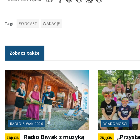
Tagi:
PODCAST
WAKACJE
Zobacz także
RADIO BIWAK 2026
WIADOMOŚCI
Radio Biwak z muzyką
„Przysta
ZDJĘCIA
ZDJĘCIA