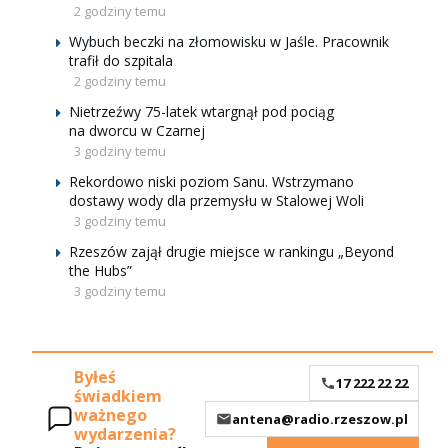
2 godziny temu
Wybuch beczki na złomowisku w Jaśle. Pracownik
trafił do szpitala
2 godziny temu
Nietrzeźwy 75-latek wtargnął pod pociąg
na dworcu w Czarnej
3 godziny temu
Rekordowo niski poziom Sanu. Wstrzymano
dostawy wody dla przemysłu w Stalowej Woli
3 godziny temu
Rzeszów zajął drugie miejsce w rankingu „Beyond
the Hubs”
3 godziny temu
Byłeś
17 222 22 22
świadkiem
ważnego
antena@radio.rzeszow.pl
wydarzenia?