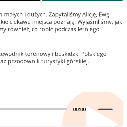
małych i dużych. Zapytaliśmy Alicję, Ewę
kie ciekawe miejsca poznają. Wyjaśniliśmy, jak
y również, co robić podczas letniego
zewodnik terenowy i beskidzki Polskiego
z przodownik turystyki górskiej.
Używaj
00:00
strzałek
do