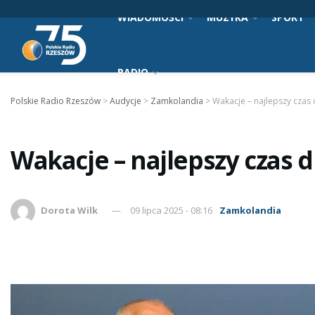
WIADOMOŚCI
MUZYKA
SPORT
RADIO
Polskie Radio Rzeszów
>
Audycje
>
Zamkolandia
>
Wakacje – najlepszy czas 
Wakacje – najlepszy czas dl
Dorota Wilk
09 lipca 2025 - 08:16
Zamkolandia