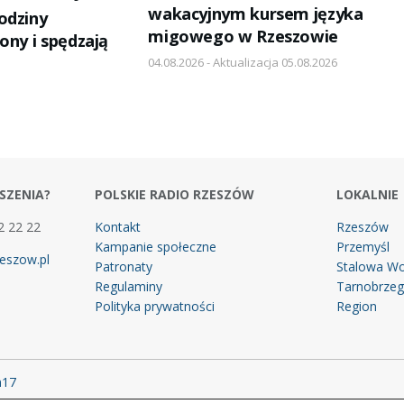
wakacyjnym kursem języka
odziny
migowego w Rzeszowie
ony i spędzają
04.08.2026 - Aktualizacja 05.08.2026
SZENIA?
POLSKIE RADIO RZESZÓW
LOKALNIE
2 22 22
Kontakt
Rzeszów
Kampanie społeczne
Przemyśl
eszow.pl
Patronaty
Stalowa Wo
Regulaminy
Tarnobrze
Polityka prywatności
Region
m17