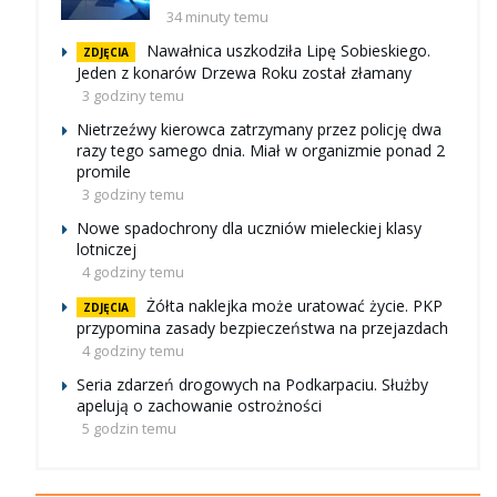
34 minuty temu
Nawałnica uszkodziła Lipę Sobieskiego.
ZDJĘCIA
Jeden z konarów Drzewa Roku został złamany
3 godziny temu
Nietrzeźwy kierowca zatrzymany przez policję dwa
razy tego samego dnia. Miał w organizmie ponad 2
promile
3 godziny temu
Nowe spadochrony dla uczniów mieleckiej klasy
lotniczej
4 godziny temu
Żółta naklejka może uratować życie. PKP
ZDJĘCIA
przypomina zasady bezpieczeństwa na przejazdach
4 godziny temu
Seria zdarzeń drogowych na Podkarpaciu. Służby
apelują o zachowanie ostrożności
5 godzin temu