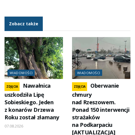
Zobacz także
WIADOMOŚCI
WIADOMOŚCI
Nawałnica
Oberwanie
ZDJĘCIA
ZDJĘCIA
uszkodziła Lipę
chmury
Sobieskiego. Jeden
nad Rzeszowem.
z konarów Drzewa
Ponad 150 interwencji
Roku został złamany
strażaków
na Podkarpaciu
07.08.2026
[AKTUALIZACJA]