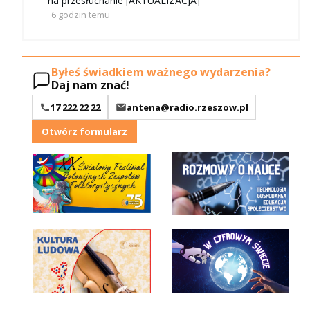
na przesłuchanie [AKTUALIZACJA]
6 godzin temu
Byłeś świadkiem ważnego wydarzenia?
Daj nam znać!
17 222 22 22
antena@radio.rzeszow.pl
Otwórz formularz