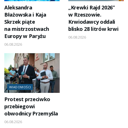
Aleksandra
„Krewki Rajd 2026”
Błażowska i Kaja
w Rzeszowie.
Skrzek piąte
Krwiodawcy oddali
na mistrzostwach
blisko 28 litrów krwi
Europy w Paryżu
06.08.2026
06.08.2026
WIADOMOŚCI
Protest przeciwko
przebiegowi
obwodnicy Przemyśla
06.08.2026