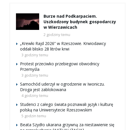
Burze nad Podkarpaciem.
Uszkodzony budynek gospodarczy
w Wierzawicach
2 godziny temu
„Krewki Rajd 2026” w Rzeszowie. Krwiodawcy
oddali blisko 28 litrów krwi
3 godziny temu
Protest przeciwko przebiegowi obwodnicy
Przemyśla
3 godziny temu
Samochód uderzył w ogrodzenie w Iwoniczu.
Droga jest zablokowana
4 godziny temu
Studenci z całego świata poznawali język i kulturę
polską na Uniwersytecie Rzeszowskim
5 godzin temu
Beata Szydło ukarana grzywną za niestawienie się