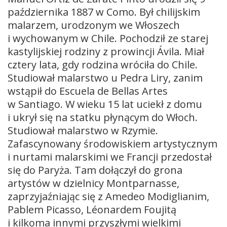
października 1887 w Como. Był chilijskim
malarzem, urodzonym we Włoszech
i wychowanym w Chile. Pochodził ze starej
kastylijskiej rodziny z prowincji Ávila. Miał
cztery lata, gdy rodzina wróciła do Chile.
Studiował malarstwo u Pedra Liry, zanim
wstąpił do Escuela de Bellas Artes
w Santiago. W wieku 15 lat uciekł z domu
i ukrył się na statku płynącym do Włoch.
Studiował malarstwo w Rzymie.
Zafascynowany środowiskiem artystycznym
i nurtami malarskimi we Francji przedostał
się do Paryża. Tam dołączył do grona
artystów w dzielnicy Montparnasse,
zaprzyjaźniając się z Amedeo Modiglianim,
Pablem Picasso, Léonardem Foujitą
i kilkoma innymi przyszłymi wielkimi