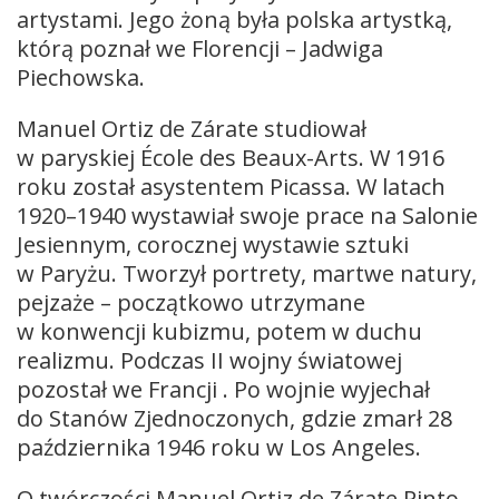
artystami. Jego żoną była polska artystką,
którą poznał we Florencji – Jadwiga
Piechowska.
Manuel Ortiz de Zárate studiował
w paryskiej École des Beaux-Arts. W 1916
roku został asystentem Picassa. W latach
1920–1940 wystawiał swoje prace na Salonie
Jesiennym, corocznej wystawie sztuki
w Paryżu. Tworzył portrety, martwe natury,
pejzaże – początkowo utrzymane
w konwencji kubizmu, potem w duchu
realizmu. Podczas II wojny światowej
pozostał we Francji . Po wojnie wyjechał
do Stanów Zjednoczonych, gdzie zmarł 28
października 1946 roku w Los Angeles.
O twórczości Manuel Ortiz de Zárate Pinto