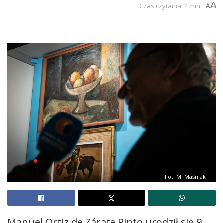
A
Czas czytania: 2 min.
A
Fot. M. Maśniak
Manuel Ortiz de Zárate Pinto urodził się 9