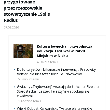
przygotowane
przez rzeszowskie
stowarzyszenie „Solis
Radius”
07.02.2026
Kultura łowiecka i przyrodnicza
edukacja. Festiwal w Parku
Miejskim w Nisku
40 minut temu
Dużo turystów i kilkanaście interwencji. Pracowity
tydzień dla bieszczadzkich GOPR-owców
55 minut temu
Gwiazdy „Trędowatej” wracają do Łańcuta. Elżbieta
Starostecka i Leszek Teleszyński spotkają się
z widzami
1 godzinę temu
Wielki Odpust Kalwaryjski. Tysiące pielgrzymów