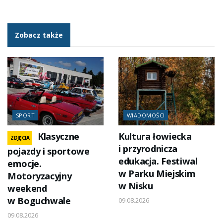
Zobacz także
SPORT
WIADOMOŚCI
Klasyczne
Kultura łowiecka
ZDJĘCIA
i przyrodnicza
pojazdy i sportowe
edukacja. Festiwal
emocje.
w Parku Miejskim
Motoryzacyjny
w Nisku
weekend
w Boguchwale
09.08.2026
09.08.2026