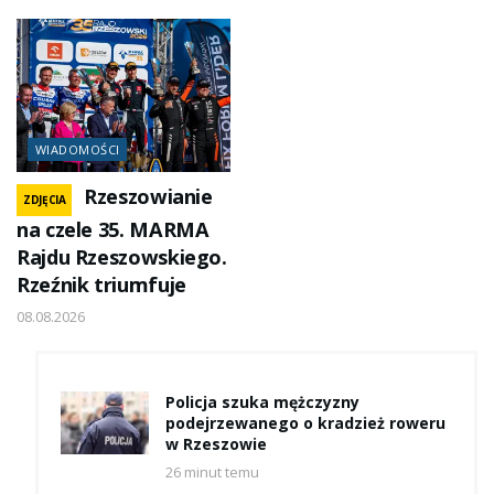
WIADOMOŚCI
Rzeszowianie
ZDJĘCIA
na czele 35. MARMA
Rajdu Rzeszowskiego.
Rzeźnik triumfuje
08.08.2026
Policja szuka mężczyzny
podejrzewanego o kradzież roweru
w Rzeszowie
26 minut temu