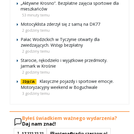
„Aktywne Krosno”. Bezpłatne zajęcia sportowe dla
mieszkańców
53 minuty temu
Motocyklista zderzył się z sarną na DK77
2 godziny temu
Pałac Wodzickich w Tyczynie otwarty dla
zwiedzających. Wstęp bezpłatny
2 godziny temu
Starocie, rękodzieło i wyjątkowe przedmioty.
Jarmark w Krośnie
2 godziny temu
Klasyczne pojazdy i sportowe emocje.
ZDJĘCIA
Motoryzacyjny weekend w Boguchwale
3 godziny temu
Byłeś świadkiem ważnego wydarzenia?
Daj nam znać!
17 222 22 22
antena@radio.rzeszow.pl