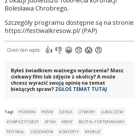
z okazji jubileuszu 1000-lecia koronacji
Bolesława Chrobrego.
Szczegóły programu dostępne są na stronie
https://festiwalkresow.pl/ (PAP)
Byłeś świadkiem ważnego wydarzenia? Masz
ciekawy film lub zdjęcie z okolicy? A może
chcesz wyrazić swoją opinię na temat
bieżących spraw?
ZGŁOŚ TEMAT TUTAJ
Tagi:
PIOSENKI
PIEŚNI
DZIEŁA
UTWORY
LUBACZÓW
KOMPOZYTORZY
EPOKI
KRESY
RECITAL FORTEPIANOWY
FESTIWAL
CIESZANÓW
KONCERTY
RADRUŻ