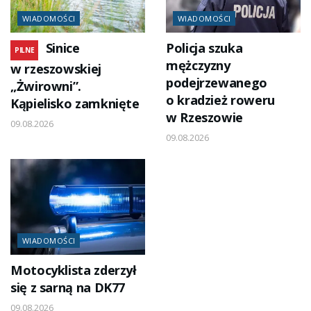
WIADOMOŚCI
WIADOMOŚCI
Sinice
Policja szuka
PILNE
mężczyzny
w rzeszowskiej
podejrzewanego
„Żwirowni”.
o kradzież roweru
Kąpielisko zamknięte
w Rzeszowie
09.08.2026
09.08.2026
WIADOMOŚCI
Motocyklista zderzył
się z sarną na DK77
09.08.2026