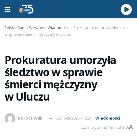
Polskie Radio Rzeszów
>
Wiadomości
>
Prokuratura umorzyła śledztwo
w sprawie śmierci mężczyzny w Uluczu
Prokuratura umorzyła
śledztwo w sprawie
śmierci mężczyzny
w Uluczu
Dorota Wilk
22 lipca 2025 - 12:24
Wiadomości
A
Czas czytania: 1 minuta
A