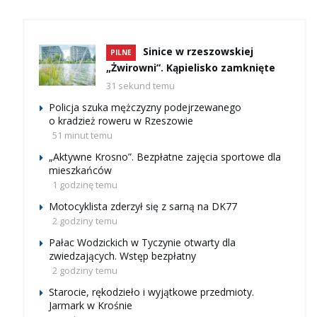
Sinice w rzeszowskiej
PILNE
„Żwirowni”. Kąpielisko zamknięte
31 sekund temu
Policja szuka mężczyzny podejrzewanego
o kradzież roweru w Rzeszowie
51 minut temu
„Aktywne Krosno”. Bezpłatne zajęcia sportowe dla
mieszkańców
1 godzinę temu
Motocyklista zderzył się z sarną na DK77
2 godziny temu
Pałac Wodzickich w Tyczynie otwarty dla
zwiedzających. Wstęp bezpłatny
2 godziny temu
Starocie, rękodzieło i wyjątkowe przedmioty.
Jarmark w Krośnie