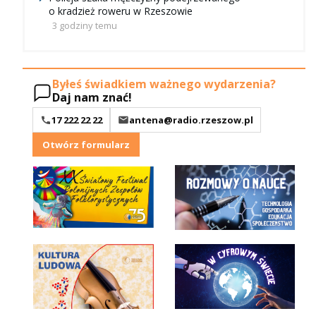
o kradzież roweru w Rzeszowie
3 godziny temu
Byłeś świadkiem ważnego wydarzenia?
Daj nam znać!
17 222 22 22
antena@radio.rzeszow.pl
Otwórz formularz