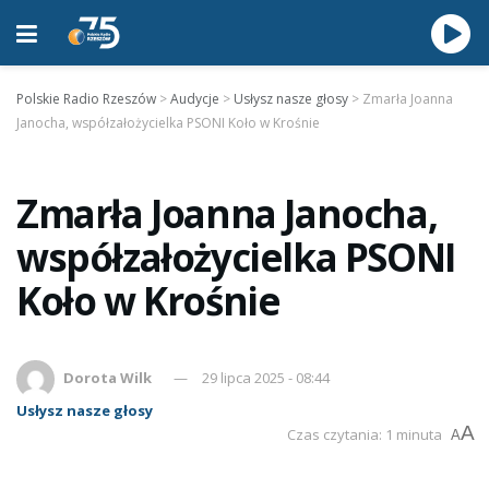
Polskie Radio Rzeszów
>
Audycje
>
Usłysz nasze głosy
>
Zmarła Joanna
Janocha, współzałożycielka PSONI Koło w Krośnie
Zmarła Joanna Janocha,
współzałożycielka PSONI
Koło w Krośnie
Dorota Wilk
29 lipca 2025 - 08:44
Usłysz nasze głosy
A
Czas czytania: 1 minuta
A