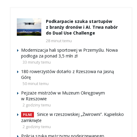
Podkarpacie szuka startupów
z branży dronów i AI. Trwa nabór
do Dual Use Challenge
28 minut temu
Modernizacja hali sportowej w Przemyślu. Nowa
podłoga za ponad 3,5 mln zł
33 minuty temu
180 rowerzystów dotarło z Rzeszowa na Jasną
Górę
50 minut temu
Pejzaże mistrzów w Muzeum Okręgowym
w Rzeszowie
2 godziny temu
Sinice w rzeszowskiej „Żwirowni”. Kąpielisko
PILNE
zamknięte
2 godziny temu
Policja szuka mężczyzny podejrzewanego