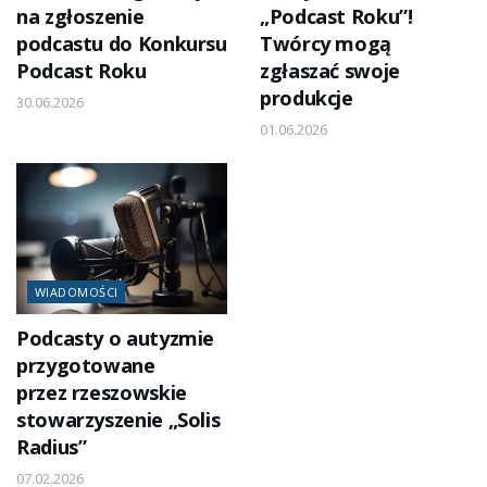
na zgłoszenie
„Podcast Roku”!
podcastu do Konkursu
Twórcy mogą
Podcast Roku
zgłaszać swoje
produkcje
30.06.2026
01.06.2026
WIADOMOŚCI
Podcasty o autyzmie
przygotowane
przez rzeszowskie
stowarzyszenie „Solis
Radius”
07.02.2026