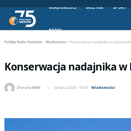
WIADOMOŚCI
MUZYKA
SPORT
RADIO
Polskie Radio Rzeszów
>
Wiadomości
>
Konserwacja nadajnika w Lubaczowi
Konserwacja nadajnika w
Dorota Wilk
30 lipca 2025 - 08:15
Wiadomości