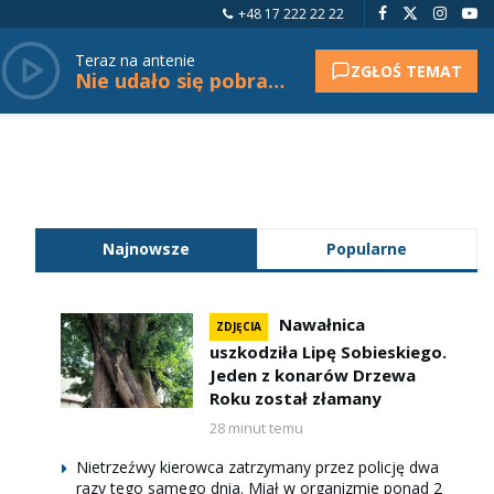
+48 17 222 22 22
Teraz na antenie
ZGŁOŚ TEMAT
Nie udało się pobrać tytułu.
Najnowsze
Popularne
Nawałnica
ZDJĘCIA
uszkodziła Lipę Sobieskiego.
Jeden z konarów Drzewa
Roku został złamany
28 minut temu
Nietrzeźwy kierowca zatrzymany przez policję dwa
razy tego samego dnia. Miał w organizmie ponad 2