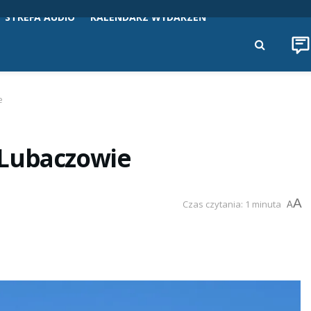
STREFA AUDIO
KALENDARZ WYDARZEŃ
e
 Lubaczowie
A
Czas czytania: 1 minuta
A