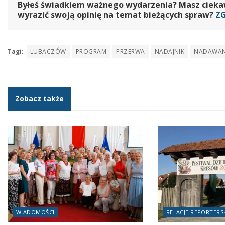
Byłeś świadkiem ważnego wydarzenia? Masz ciekawy
wyrazić swoją opinię na temat bieżących spraw?
Z
Tagi:
LUBACZÓW
PROGRAM
PRZERWA
NADAJNIK
NADAWAN
Zobacz także
WIADOMOŚCI
RELACJE REPORTERS