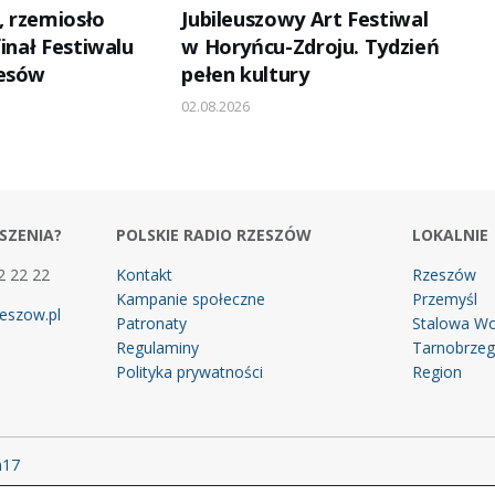
 rzemiosło
Jubileuszowy Art Festiwal
finał Festiwalu
w Horyńcu-Zdroju. Tydzień
resów
pełen kultury
02.08.2026
SZENIA?
POLSKIE RADIO RZESZÓW
LOKALNIE
2 22 22
Kontakt
Rzeszów
Kampanie społeczne
Przemyśl
eszow.pl
Patronaty
Stalowa Wo
Regulaminy
Tarnobrze
Polityka prywatności
Region
m17