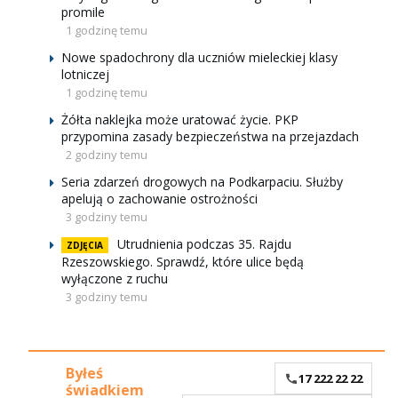
promile
1 godzinę temu
Nowe spadochrony dla uczniów mieleckiej klasy
lotniczej
1 godzinę temu
Żółta naklejka może uratować życie. PKP
przypomina zasady bezpieczeństwa na przejazdach
2 godziny temu
Seria zdarzeń drogowych na Podkarpaciu. Służby
apelują o zachowanie ostrożności
3 godziny temu
Utrudnienia podczas 35. Rajdu
ZDJĘCIA
Rzeszowskiego. Sprawdź, które ulice będą
wyłączone z ruchu
3 godziny temu
Byłeś
17 222 22 22
świadkiem