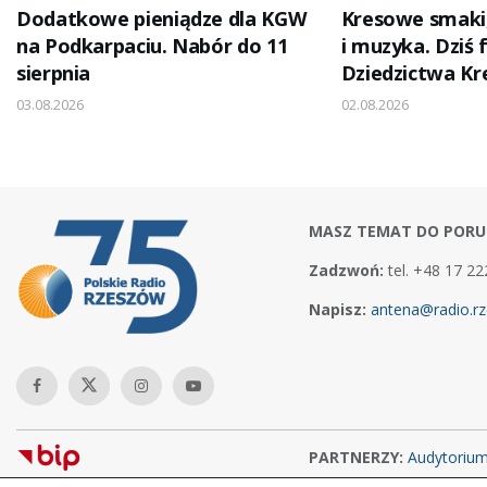
Dodatkowe pieniądze dla KGW
Kresowe smaki,
na Podkarpaciu. Nabór do 11
i muzyka. Dziś 
sierpnia
Dziedzictwa K
03.08.2026
02.08.2026
MASZ TEMAT DO PORU
Zadzwoń:
tel. +48 17 22
Napisz:
antena@radio.rz
PARTNERZY:
Audytoriu