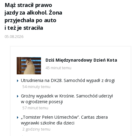
Mąż stracił prawo
jazdy za alkohol. Żona
przyjechała po auto
i też je straciła
05.08.2026
Dziś Międzynarodowy Dzień Kota
45 minut temu
Utrudnienia na DK28. Samochód wypadł z drogi
54 minuty temu
Groźny wypadek w Krośnie. Samochód uderzył
w ogrodzenie posesji
57 minut temu
„Tornister Pełen Uśmiechów”. Caritas zbiera
wyprawki szkolne dla dzieci
2 godziny temu