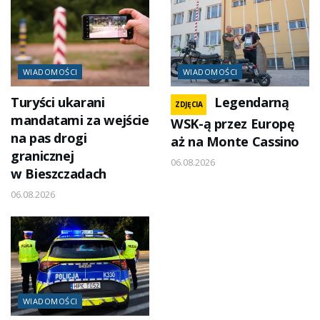
WIADOMOŚCI
WIADOMOŚCI
Turyści ukarani
Legendarną
ZDJĘCIA
mandatami za wejście
WSK-ą przez Europę
na pas drogi
aż na Monte Cassino
granicznej
06.08.2026
w Bieszczadach
06.08.2026
WIADOMOŚCI