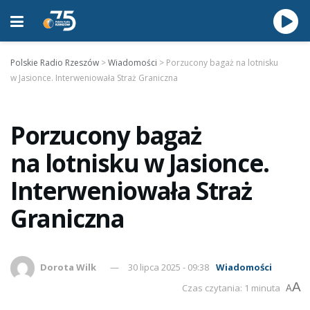
Polskie Radio Rzeszów
>
Wiadomości
>
Porzucony bagaż na lotnisku
w Jasionce. Interweniowała Straż Graniczna
Porzucony bagaż
na lotnisku w Jasionce.
Interweniowała Straż
Graniczna
Dorota Wilk
30 lipca 2025 - 09:38
Wiadomości
A
Czas czytania: 1 minuta
A