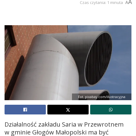
A
Czas czytania: 1 minuta
A
Fot. pixabay.com/ilustracyjna
Działalność zakładu Saria w Przewrotnem
w gminie Głogów Małopolski ma być