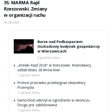
35. MARMA Rajd
Rzeszowski. Zmiany
w organizacji ruchu
06.08.2026
Burze nad Podkarpaciem.
Uszkodzony budynek gospodarczy
w Wierzawicach
4 godziny temu
„Krewki Rajd 2026” w Rzeszowie. Krwiodawcy
oddali blisko 28 litrów krwi
5 godzin temu
Protest przeciwko przebiegowi obwodnicy
Przemyśla
5 godzin temu
Samochód uderzył w ogrodzenie w Iwoniczu.
Droga jest zablokowana
5 godzin temu