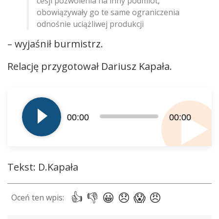
cesji pozwolenia na inny podmiot,
obowiązywały go te same ograniczenia
odnośnie uciążliwej produkcji
– wyjaśnił burmistrz.
Relację przygotował Dariusz Kapała.
Odtwarzacz
plików
dźwiękowych
00:00
00:00
Tekst: D.Kapała