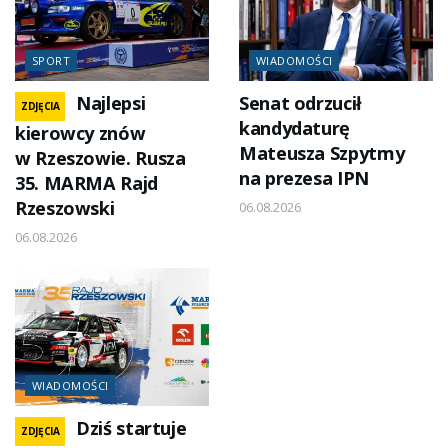
SPORT
WIADOMOŚCI
Najlepsi
Senat odrzucił
ZDJĘCIA
kandydaturę
kierowcy znów
Mateusza Szpytmy
w Rzeszowie. Rusza
na prezesa IPN
35. MARMA Rajd
Rzeszowski
06.08.2026
06.08.2026
WIADOMOŚCI
Dziś startuje
ZDJĘCIA