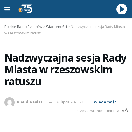
Polskie Radio Rzeszów
>
Wiadomości
>
Nadzwyczajna sesja Rady Miasta
w rzeszowskim ratuszu
Nadzwyczajna sesja Rady
Miasta w rzeszowskim
ratuszu
Klaudia Fałat
30 lipca 2025 - 15:53
Wiadomości
A
Czas czytania: 1 minuta
A