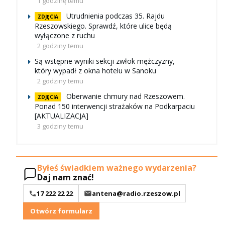
1 godzinę temu
Utrudnienia podczas 35. Rajdu
ZDJĘCIA
Rzeszowskiego. Sprawdź, które ulice będą
wyłączone z ruchu
2 godziny temu
Są wstępne wyniki sekcji zwłok mężczyzny,
który wypadł z okna hotelu w Sanoku
2 godziny temu
Oberwanie chmury nad Rzeszowem.
ZDJĘCIA
Ponad 150 interwencji strażaków na Podkarpaciu
[AKTUALIZACJA]
3 godziny temu
Byłeś świadkiem ważnego wydarzenia?
Daj nam znać!
17 222 22 22
antena@radio.rzeszow.pl
Otwórz formularz