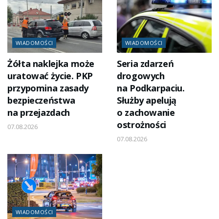
WIADOMOŚCI
WIADOMOŚCI
Żółta naklejka może
Seria zdarzeń
uratować życie. PKP
drogowych
przypomina zasady
na Podkarpaciu.
bezpieczeństwa
Służby apelują
na przejazdach
o zachowanie
ostrożności
07.08.2026
07.08.2026
WIADOMOŚCI