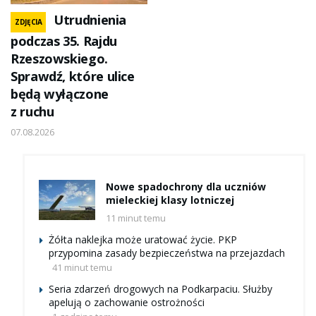
Utrudnienia
ZDJĘCIA
podczas 35. Rajdu
Rzeszowskiego.
Sprawdź, które ulice
będą wyłączone
z ruchu
07.08.2026
Nowe spadochrony dla uczniów
mieleckiej klasy lotniczej
11 minut temu
Żółta naklejka może uratować życie. PKP
przypomina zasady bezpieczeństwa na przejazdach
41 minut temu
Seria zdarzeń drogowych na Podkarpaciu. Służby
apelują o zachowanie ostrożności