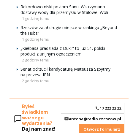
Rekordowo niski poziom Sanu. Wstrzymano
dostawy wody dla przemysłu w Stalowej Woli
1 godzinę temu
Rzeszów zajął drugie miejsce w rankingu „Beyond
the Hubs”
1 godzinę temu
„Kiełbasa pradziada z Dukli” to już 51. polski
produkt z unijnym oznaczeniem
2 godziny temu
Senat odrzucił kandydaturę Mateusza Szpytmy
na prezesa IPN
2 godziny temu
Byłeś
17 222 22 22
świadkiem
ważnego
antena@radio.rzeszow.pl
wydarzenia?
Daj nam znać!
Otwórz formularz