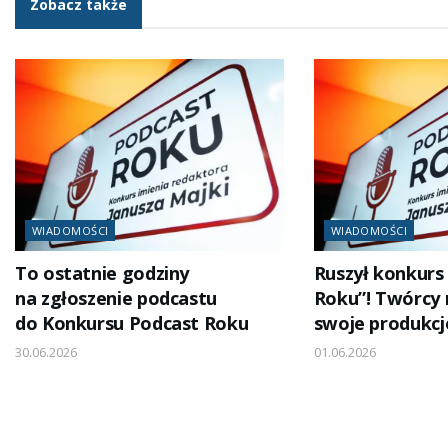
Zobacz także
WIADOMOŚCI
WIADOMOŚCI
To ostatnie godziny
Ruszył konkurs
na zgłoszenie podcastu
Roku”! Twórcy
do Konkursu Podcast Roku
swoje produkcj
30.06.2026
01.06.2026