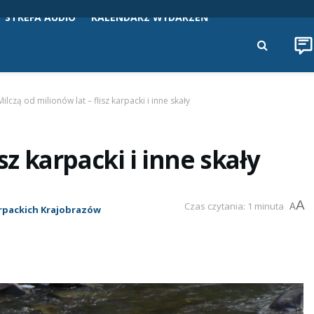
STREFA AUDIO
KALENDARZ WYDARZEŃ
Milczą od milionów lat – flisz karpacki i inne skały
sz karpacki i inne skały
A
Czas czytania: 1 minuta
A
rpackich Krajobrazów