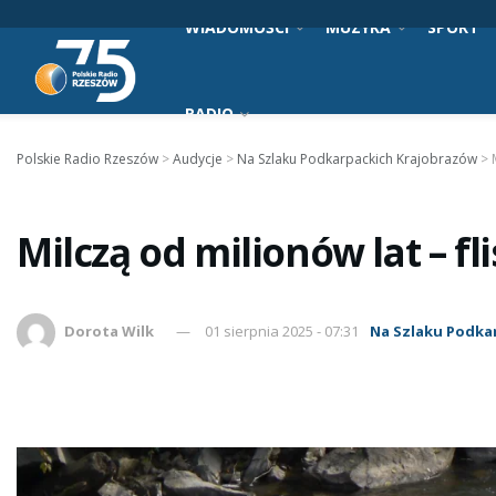
WIADOMOŚCI
MUZYKA
SPORT
RADIO
Polskie Radio Rzeszów
>
Audycje
>
Na Szlaku Podkarpackich Krajobrazów
>
Milczą od milionów lat – fli
Dorota Wilk
01 sierpnia 2025 - 07:31
Na Szlaku Podka