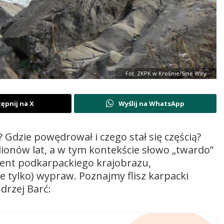
Fot. ZKPK w Krośnie/Sine Wiry
ępnij na X
Wyślij na WhatsApp
? Gdzie powędrował i czego stał się częścią?
ionów lat, a w tym kontekście słowo „twardo”
ment podkarpackiego krajobrazu,
ie tylko) wypraw. Poznajmy flisz karpacki
drzej Barć: