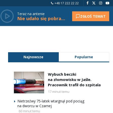
+48 17 222 22 22
Teraz na antenie
ZGŁOŚ TEMAT
Nie udało się pobrać tytułu.
Najnowsze
Popularne
Wybuch beczki
na złomowisku w Jaśle.
Pracownik trafił do szpitala
17 minut temu
Nietrzeźwy 75-latek wtargnął pod pociąg
na dworcu w Czarnej
60 minut temu