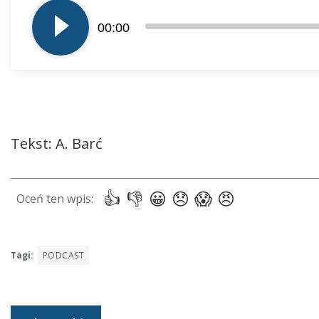
plików
00:00
dźwiękowych
Tekst: A. Barć
Tagi:
PODCAST