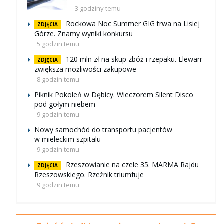
3 godziny temu
Rockowa Noc Summer GIG trwa na Lisiej
ZDJĘCIA
Górze. Znamy wyniki konkursu
5 godzin temu
120 mln zł na skup zbóż i rzepaku. Elewarr
ZDJĘCIA
zwiększa możliwości zakupowe
8 godzin temu
Piknik Pokoleń w Dębicy. Wieczorem Silent Disco
pod gołym niebem
9 godzin temu
Nowy samochód do transportu pacjentów
w mieleckim szpitalu
9 godzin temu
Rzeszowianie na czele 35. MARMA Rajdu
ZDJĘCIA
Rzeszowskiego. Rzeźnik triumfuje
9 godzin temu