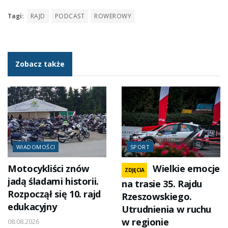
Tagi:
RAJD
PODCAST
ROWEROWY
Zobacz także
WIADOMOŚCI
SPORT
Motocykliści znów
Wielkie emocje
ZDJĘCIA
jadą śladami historii.
na trasie 35. Rajdu
Rozpoczął się 10. rajd
Rzeszowskiego.
edukacyjny
Utrudnienia w ruchu
w regionie
08.08.2026