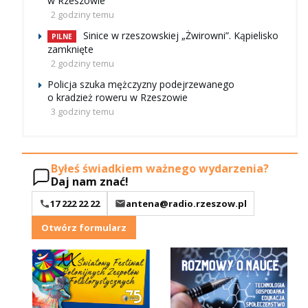
w Rzeszowie
2 godziny temu
Sinice w rzeszowskiej „Żwirowni”. Kąpielisko
PILNE
zamknięte
2 godziny temu
Policja szuka mężczyzny podejrzewanego
o kradzież roweru w Rzeszowie
3 godziny temu
Byłeś świadkiem ważnego wydarzenia?
Daj nam znać!
17 222 22 22
antena@radio.rzeszow.pl
Otwórz formularz