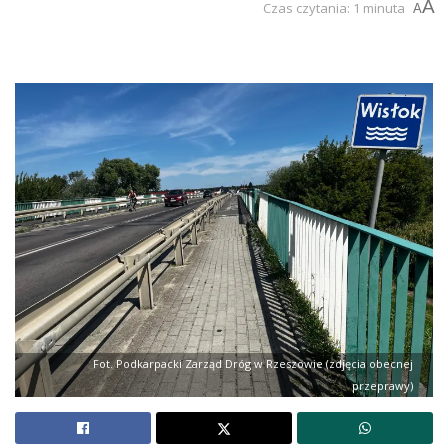
A
Czas czytania: 1 minuta
A
Fot. Podkarpacki Zarząd Dróg w Rzeszowie (zdjęcia obecnej
przeprawy)