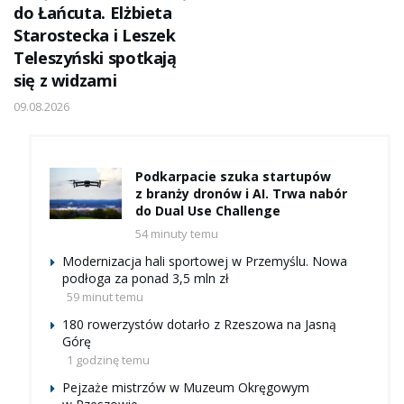
do Łańcuta. Elżbieta
Starostecka i Leszek
Teleszyński spotkają
się z widzami
09.08.2026
Podkarpacie szuka startupów
z branży dronów i AI. Trwa nabór
do Dual Use Challenge
54 minuty temu
Modernizacja hali sportowej w Przemyślu. Nowa
podłoga za ponad 3,5 mln zł
59 minut temu
180 rowerzystów dotarło z Rzeszowa na Jasną
Górę
1 godzinę temu
Pejzaże mistrzów w Muzeum Okręgowym