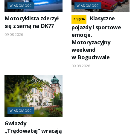
WIADOMOŚCI
WIADOMOŚCI
Motocyklista zderzył
Klasyczne
ZDJĘCIA
się z sarną na DK77
pojazdy i sportowe
emocje.
09.08.2026
Motoryzacyjny
weekend
w Boguchwale
09.08.2026
WIADOMOŚCI
Gwiazdy
„Trędowatej” wracają