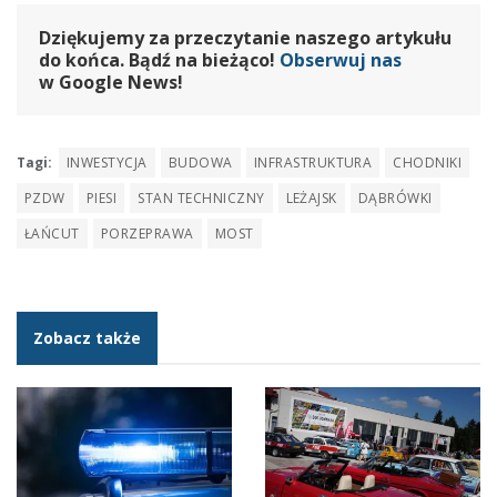
Dziękujemy za przeczytanie naszego artykułu
do końca. Bądź na bieżąco!
Obserwuj nas
w Google News!
Tagi:
INWESTYCJA
BUDOWA
INFRASTRUKTURA
CHODNIKI
PZDW
PIESI
STAN TECHNICZNY
LEŻAJSK
DĄBRÓWKI
ŁAŃCUT
PORZEPRAWA
MOST
Zobacz także