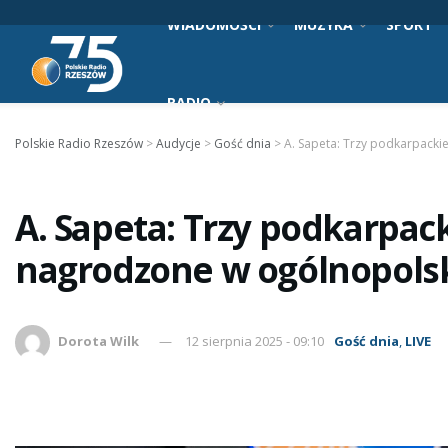
WIADOMOŚCI
MUZYKA
SPORT
RADIO
Polskie Radio Rzeszów
>
Audycje
>
Gość dnia
>
A. Sapeta: Trzy podkarpacki
A. Sapeta: Trzy podkarpack
nagrodzone w ogólnopols
Dorota Wilk
12 sierpnia 2025 - 09:10
Gość dnia
,
LIVE