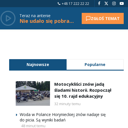
+48 17 222 22 22
Teraz na antenie
ZGŁOŚ TEMAT
Nie udało się pobrać tytułu.
Najnowsze
Popularne
Motocykliści znów jadą
śladami historii. Rozpoczął
się 10. rajd edukacyjny
32 minuty temu
Woda w Polance Horynieckiej znów nadaje się
do picia. Są wyniki badań
48 minut temu