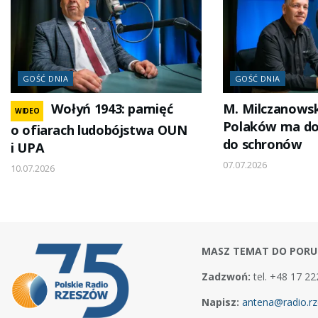
GOŚĆ DNIA
GOŚĆ DNIA
Wołyń 1943: pamięć
M. Milczanowski
WIDEO
Polaków ma do
o ofiarach ludobójstwa OUN
do schronów
i UPA
07.07.2026
10.07.2026
MASZ TEMAT DO PORU
Zadzwoń:
tel. +48 17 22
Napisz:
antena@radio.rz