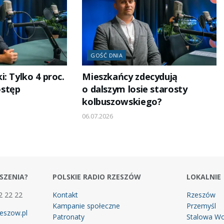
GOŚĆ DNIA
: Tylko 4 proc.
Mieszkańcy zdecydują
stęp
o dalszym losie starosty
kolbuszowskiego?
06.07.2026
SZENIA?
POLSKIE RADIO RZESZÓW
LOKALNIE
2 22 22
Kontakt
Rzeszów
Kampanie społeczne
Przemyśl
eszow.pl
Patronaty
Stalowa Wo