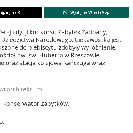
ępnij na X
Wyślij na WhatsApp
-tej edycji konkursu Zabytek Zadbany,
 Dziedzictwa Narodowego. Ciekawostką jest
łoszone do plebiscytu zdobyły wyróżnienie.
ościół pw. św. Huberta w Rzeszowie,
ie oraz stacja kolejowa Kańczuga wraz
wa architektura
i konserwator zabytków.
o: