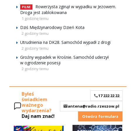
Rowerzysta zginął w wypadku w Jeżowem.
PILNE
Droga jest zablokowana
1 godzinę temu
Dziś Międzynarodowy Dzień Kota
2 godziny temu
Utrudnienia na DK28. Samochód wypadł z drogi
2 godziny temu
Groźny wypadek w Krośnie. Samochód uderzył
w ogrodzenie posesji
2 godziny temu
Byłeś
17 222 22 22
świadkiem
ważnego
antena@radio.rzeszow.pl
wydarzenia?
Daj nam znać!
Otwórz formularz