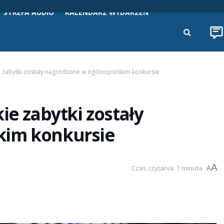
STREFA AUDIO
KALENDARZ WYDARZEŃ
e zabytki zostały nagrodzone w ogólnopolskim konkursie
ie zabytki zostały
kim konkursie
A
Czas czytania: 1 minuta
A