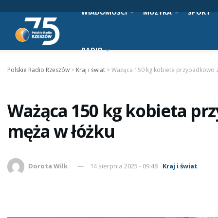
WIADOMOŚCI
MUZYKA
SPORT
RADIO
Polskie Radio Rzeszów
>
Kraj i świat
>
Ważąca 150 kg kobieta przypadkowo z
Ważąca 150 kg kobieta pr
męża w łóżku
Dorota Wilk
14 sierpnia 2025 - 09:48
Kraj i świat