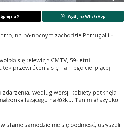
ępnij na X
Wyślij na WhatsApp
orto, na północnym zachodzie Portugalii –
wołała się telewizja CMTV, 59-letni
tek przewrócenia się na niego cierpiącej
o zdarzenia. Według wersji kobiety potknęła
 małżonka leżącego na łóżku. Ten miał szybko
w stanie samodzielnie się podnieść, usłyszeli