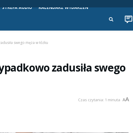
STREFA AUDIO
KALENDARZ WYDARZEŃ
adusiła swego męża w łóżku
zypadkowo zadusiła swego
A
Czas czytania: 1 minuta
A