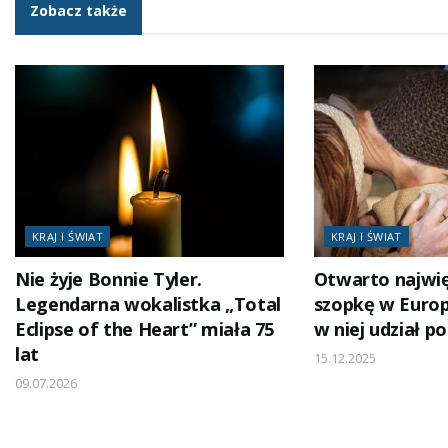
Zobacz także
KRAJ I ŚWIAT
KRAJ I ŚWIAT
Nie żyje Bonnie Tyler.
Otwarto najwi
Legendarna wokalistka „Total
szopkę w Europi
Eclipse of the Heart” miała 75
w niej udział p
lat
15.12.2025
09.07.2026