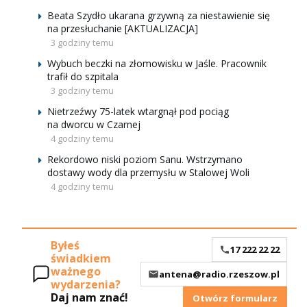
Beata Szydło ukarana grzywną za niestawienie się
na przesłuchanie [AKTUALIZACJA]
3 godziny temu
Wybuch beczki na złomowisku w Jaśle. Pracownik
trafił do szpitala
3 godziny temu
Nietrzeźwy 75-latek wtargnął pod pociąg
na dworcu w Czarnej
4 godziny temu
Rekordowo niski poziom Sanu. Wstrzymano
dostawy wody dla przemysłu w Stalowej Woli
4 godziny temu
Byłeś
17 222 22 22
świadkiem
ważnego
antena@radio.rzeszow.pl
wydarzenia?
Daj nam znać!
Otwórz formularz