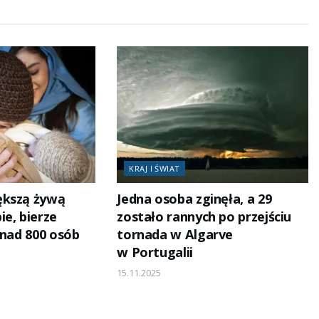
KRAJ I ŚWIAT
ększą żywą
Jedna osoba zginęła, a 29
e, bierze
zostało rannych po przejściu
onad 800 osób
tornada w Algarve
w Portugalii
15.11.2025