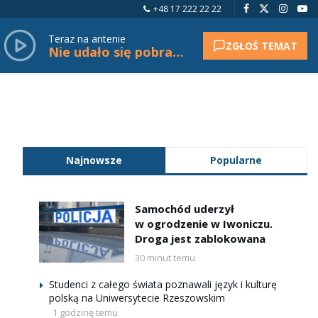
+48 17 222 22 22
Teraz na antenie
ZGŁOŚ TEMAT
Nie udało się pobrać tytułu.
Najnowsze
Popularne
Samochód uderzył
w ogrodzenie w Iwoniczu.
Droga jest zablokowana
30 minut temu
Studenci z całego świata poznawali język i kulturę
polską na Uniwersytecie Rzeszowskim
1 godzinę temu