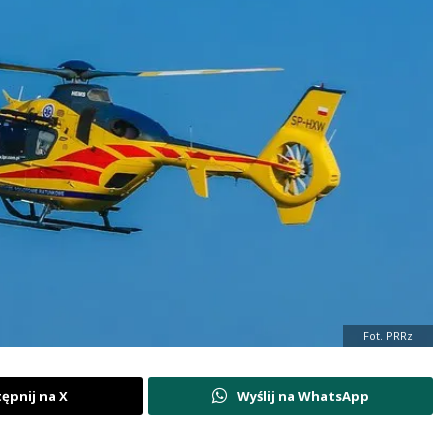
Fot. PRRz
ępnij na X
Wyślij na WhatsApp