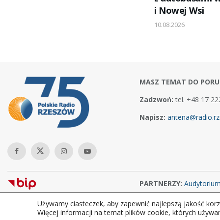
i Nowej Wsi
10.08.2026
MASZ TEMAT DO PORU
Zadzwoń:
tel. +48 17 22
Napisz:
antena@radio.rz
PARTNERZY:
Audytoriu
Używamy ciasteczek, aby zapewnić najlepszą jakość korzy
Copyright © 2026Polskie Radio Rzeszów S.A. w likwidacj. Wszelkie
Więcej informacji na temat plików cookie, których używa