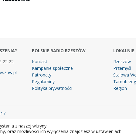
SZENIA?
POLSKIE RADIO RZESZÓW
LOKALNIE
2 22 22
Kontakt
Rzeszów
Kampanie społeczne
Przemyśl
eszow.pl
Patronaty
Stalowa Wo
Regulaminy
Tarnobrze
Polityka prywatności
Region
m17
stania z naszej witryny.
 prawa zastrzeżone.
my, oraz możliwości ich wyłączenia znajdziesz w ustawieniach.