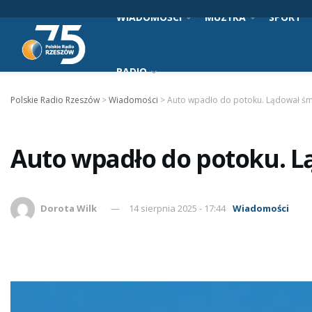
WIADOMOŚCI
MUZYKA
SPORT
RADIO
Polskie Radio Rzeszów
>
Wiadomości
>
Auto wpadło do potoku. Lądował śm
Auto wpadło do potoku. L
Dorota Wilk
14 sierpnia 2025 - 17:44
Wiadomości