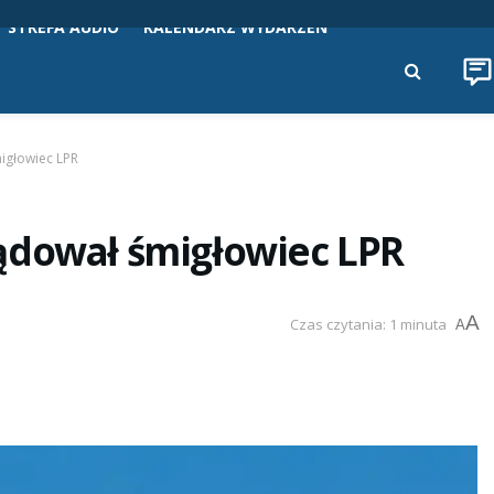
STREFA AUDIO
KALENDARZ WYDARZEŃ
igłowiec LPR
ądował śmigłowiec LPR
A
Czas czytania: 1 minuta
A