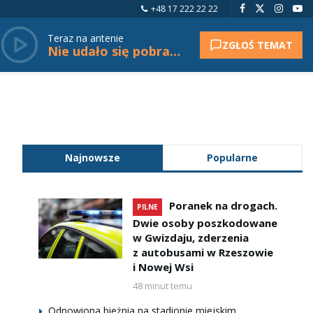
+48 17 222 22 22
Teraz na antenie
ZGŁOŚ TEMAT
Nie udało się pobrać tytułu.
Najnowsze
Popularne
Poranek na drogach.
PILNE
Dwie osoby poszkodowane
w Gwizdaju, zderzenia
z autobusami w Rzeszowie
i Nowej Wsi
48 minut temu
Odnowiona bieżnia na stadionie miejskim