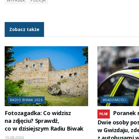
WYPADEK
POLICJA
Zobacz także
RADIO BIWAK 2026
WIADOMOŚCI
Fotozagadka: Co widzisz
Poranek 
PILNE
na zdjęciu? Sprawdź,
Dwie osoby po
co w dzisiejszym Radiu Biwak
w Gwizdaju, zd
z autobusami 
10.08.2026