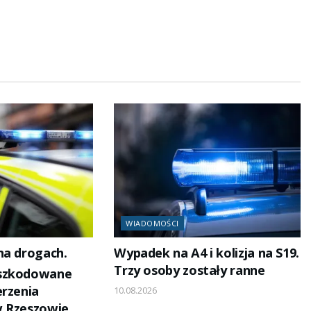
WIADOMOŚCI
na drogach.
Wypadek na A4 i kolizja na S19.
Trzy osoby zostały ranne
szkodowane
erzenia
10.08.2026
w Rzeszowie