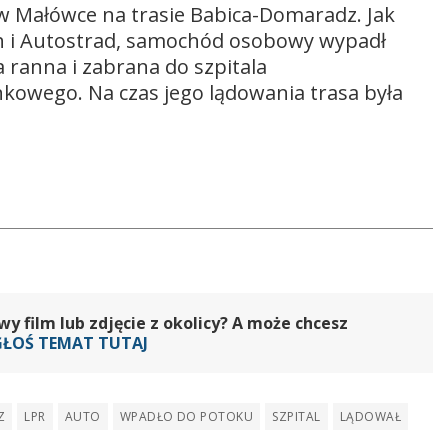
w Małówce na trasie Babica-Domaradz. Jak
h i Autostrad, samochód osobowy wypadł
a ranna i zabrana do szpitala
kowego. Na czas jego lądowania trasa była
 film lub zdjęcie z okolicy? A może chcesz
GŁOŚ TEMAT TUTAJ
Z
LPR
AUTO
WPADŁO DO POTOKU
SZPITAL
LĄDOWAŁ