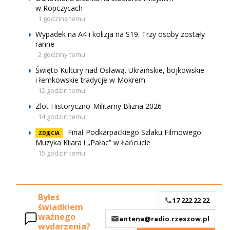
w Ropczycach
1 godzinę temu
Wypadek na A4 i kolizja na S19. Trzy osoby zostały
ranne
2 godziny temu
Święto Kultury nad Osławą. Ukraińskie, bojkowskie
i łemkowskie tradycje w Mokrem
12 godzin temu
Zlot Historyczno-Militarny Blizna 2026
14 godzin temu
Finał Podkarpackiego Szlaku Filmowego.
ZDJĘCIA
Muzyka Kilara i „Pałac” w Łańcucie
15 godzin temu
Byłeś
17 222 22 22
świadkiem
ważnego
antena@radio.rzeszow.pl
wydarzenia?