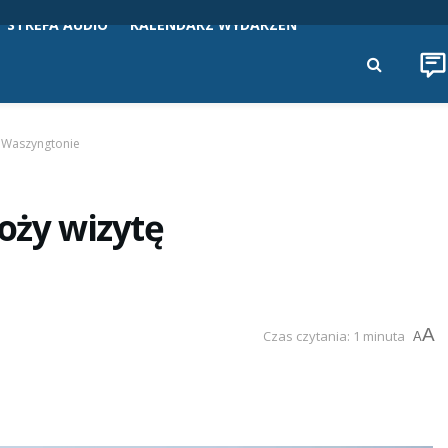
STREFA AUDIO
KALENDARZ WYDARZEŃ
w Waszyngtonie
oży wizytę
A
Czas czytania: 1 minuta
A