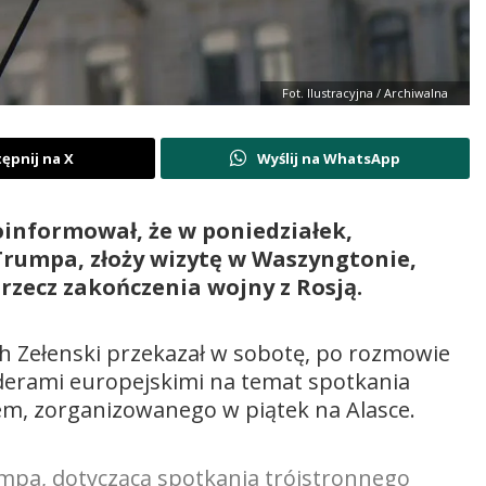
Fot. Ilustracyjna / Archiwalna
ępnij na X
Wyślij na WhatsApp
informował, że w poniedziałek,
rumpa, złoży wizytę w Waszyngtonie,
rzecz zakończenia wojny z Rosją.
h Zełenski przekazał w sobotę, po rozmowie
liderami europejskimi na temat spotkania
m, zorganizowanego w piątek na Alasce.
pa, dotyczącą spotkania trójstronnego