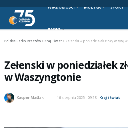
WIADOMOŚCI
MUZYKA
SPORT
RADIO
Polskie Radio Rzeszów
>
Kraj i świat
>
Zełenski w poniedziałek złoży wizytę 
Zełenski w poniedziałek zł
w Waszyngtonie
Kacper Maślak
16 sierpnia 2025 - 09:58
Kraj i świat