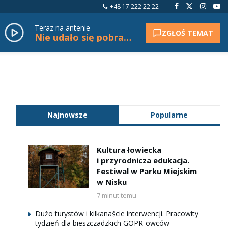
+48 17 222 22 22
Teraz na antenie
ZGŁOŚ TEMAT
Nie udało się pobrać tytułu.
Najnowsze
Popularne
Kultura łowiecka
i przyrodnicza edukacja.
Festiwal w Parku Miejskim
w Nisku
7 minut temu
Dużo turystów i kilkanaście interwencji. Pracowity
tydzień dla bieszczadzkich GOPR-owców