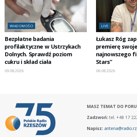
WIADOMOŚCI
LIVE
Bezpłatne badania
Łukasz Róg za
profilaktyczne w Ustrzykach
premierę swoj
Dolnych. Sprawdź poziom
najnowszego fi
cukru i skład ciała
Stars”
09.08.2026
06.08.2026
MASZ TEMAT DO PORU
Zadzwoń:
tel. +48 17 22
Napisz:
antena@radio.rz