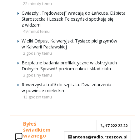
22 minuty temu
Gwiazdy „Trędowatej” wracają do Łańcuta. Elżbieta
Starostecka i Leszek Teleszyński spotkają się
z widzami
49 minut temu
Wielki Odpust Kalwaryjski. Tysiące pielgrzymów
w Kalwarii Pacławskiej
2 godziny temu
Bezpłatne badania profilaktyczne w Ustrzykach
Dolnych. Sprawdź poziom cukru i skład ciała
3 godziny temu
Rowerzysta trafił do szpitala. Dwa zdarzenia
w powiecie mieleckim
13 godzin temu
Byłeś
17 222 22 22
świadkiem
ważnego
antena@radio.rzeszow.pl