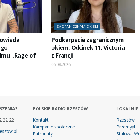
ZAGRANICZNYM OKIEM
powiada
Podkarpacie zagranicznym
ego
okiem. Odcinek 11: Victoria
lmu „Rage of
z Francji
06.08.2026
SZENIA?
POLSKIE RADIO RZESZÓW
LOKALNIE
2 22 22
Kontakt
Rzeszów
Kampanie społeczne
Przemyśl
eszow.pl
Patronaty
Stalowa Wo