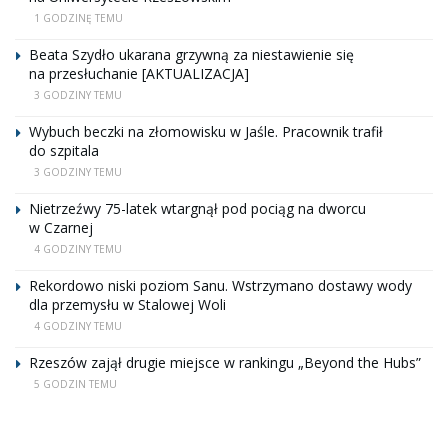
1 GODZINĘ TEMU
Beata Szydło ukarana grzywną za niestawienie się
na przesłuchanie [AKTUALIZACJA]
3 GODZINY TEMU
Wybuch beczki na złomowisku w Jaśle. Pracownik trafił
do szpitala
3 GODZINY TEMU
Nietrzeźwy 75-latek wtargnął pod pociąg na dworcu
w Czarnej
4 GODZINY TEMU
Rekordowo niski poziom Sanu. Wstrzymano dostawy wody
dla przemysłu w Stalowej Woli
4 GODZINY TEMU
Rzeszów zajął drugie miejsce w rankingu „Beyond the Hubs”
5 GODZIN TEMU