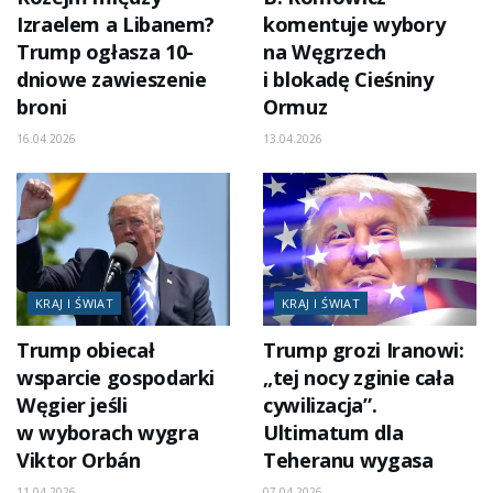
Izraelem a Libanem?
komentuje wybory
Trump ogłasza 10-
na Węgrzech
dniowe zawieszenie
i blokadę Cieśniny
broni
Ormuz
16.04.2026
13.04.2026
KRAJ I ŚWIAT
KRAJ I ŚWIAT
Trump obiecał
Trump grozi Iranowi:
wsparcie gospodarki
„tej nocy zginie cała
Węgier jeśli
cywilizacja”.
w wyborach wygra
Ultimatum dla
Viktor Orbán
Teheranu wygasa
11.04.2026
07.04.2026