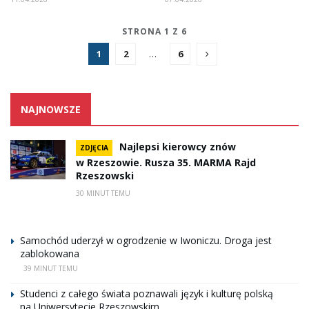
STRONA 1 Z 6
1
2
…
6
NAJNOWSZE
Najlepsi kierowcy znów
ZDJĘCIA
w Rzeszowie. Rusza 35. MARMA Rajd
Rzeszowski
30 MINUT TEMU
Samochód uderzył w ogrodzenie w Iwoniczu. Droga jest
zablokowana
39 MINUT TEMU
Studenci z całego świata poznawali język i kulturę polską
na Uniwersytecie Rzeszowskim