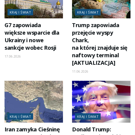
KRAJ I ŚWIAT
KRAJ I ŚWIAT
G7 zapowiada
Trump zapowiada
większe wsparcie dla
przejęcie wyspy
Ukrainy i nowe
Chark,
sankcje wobec Rosji
na której znajduje się
naftowy terminal
17.06.2026
[AKTUALIZACJA]
11.06.2026
KRAJ I ŚWIAT
KRAJ I ŚWIAT
Iran zamyka Cieśninę
Donald Trump: