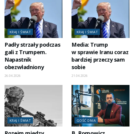
KRAJ I ŚWIAT
KRAJ I ŚWIAT
Padły strzały podczas
Media: Trump
gali z Trumpem.
w sprawie Iranu coraz
Napastnik
bardziej przeczy sam
obezwładniony
sobie
26.04.2026
21.04.2026
KRAJ I ŚWIAT
GOŚĆ DNIA
Rozejm między
B. Romowicz