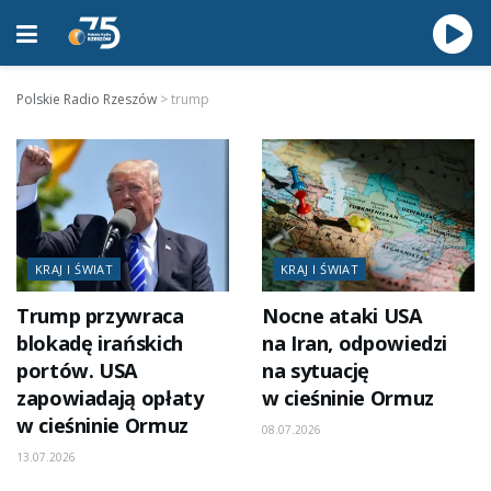
Polskie Radio Rzeszów
>
trump
KRAJ I ŚWIAT
KRAJ I ŚWIAT
Trump przywraca
Nocne ataki USA
blokadę irańskich
na Iran, odpowiedzi
portów. USA
na sytuację
zapowiadają opłaty
w cieśninie Ormuz
w cieśninie Ormuz
08.07.2026
13.07.2026