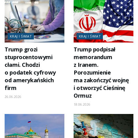
KRAJ I ŚWIAT
KRAJ I ŚWIAT
Trump grozi
Trump podpisał
stuprocentowymi
memorandum
cłami. Chodzi
z Iranem.
o podatek cyfrowy
Porozumienie
od amerykańskich
ma zakończyć wojnę
firm
i otworzyć Cieśninę
Ormuz
26.06.2026
18.06.2026