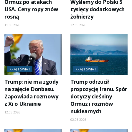
Ormuz po atakach
Wyślemy do Polski 5
USA. Ceny ropy znów
tysięcy dodatkowych
rosną
żołnierzy
11.06.2026
22.05.2026
KRAJ I ŚWIAT
KRAJ I ŚWIAT
Trump: nie ma zgody
Trump odrzucił
na zajęcie Donbasu.
propozycję Iranu. Spór
Zapowiada rozmowy
dotyczy cieśniny
z Xi o Ukrainie
Ormuz i rozmów
nuklearnych
12.05.2026
02.05.2026