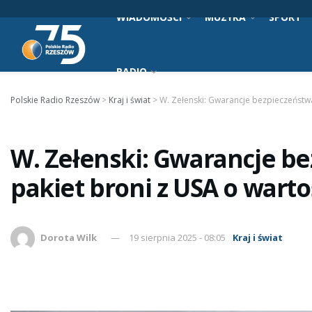
WIADOMOŚCI
MUZYKA
SPORT
RADIO
Polskie Radio Rzeszów
>
Kraj i świat
>
W. Zełenski: Gwarancje bezpieczeństw
W. Zełenski: Gwarancje b
pakiet broni z USA o warto
Dorota Wilk
19 sierpnia 2025 - 08:05
Kraj i świat