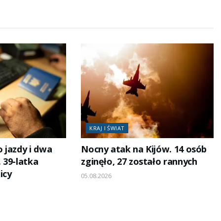
KRAJ I ŚWIAT
 jazdy i dwa
Nocny atak na Kijów. 14 osób
 39-latka
zginęło, 27 zostało rannych
icy
05.08.2026