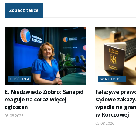
Zobacz także
GOŚĆ DNIA
WIADOMOŚCI
E. Niedźwiedź-Ziobro: Sanepid
Fałszywe prawo
reaguje na coraz więcej
sądowe zakazy.
zgłoszeń
wpadła na gran
w Korczowej
05.08.2026
05.08.2026