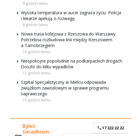
9 godzin temu
Wysoka temperatura w aucie zagraża życiu. Policja
i lekarze apelują o rozwagę
9 godzin temu
Nowa trasa kolejowa z Rzeszowa do Warszawy.
Potrzebna rozbudowa linii między Rzeszowem
a Tarnobrzegiem
10 godzin temu
Niespokojne popołudnie na podkarpackich drogach.
Doszło do kilku wypadków
12 godzin temu
Szpital Specjalistyczny w Mielcu odpowiada
związkom zawodowym w sprawie programu
naprawczego
13 godzin temu
Byłeś
17 222 22 22
świadkiem