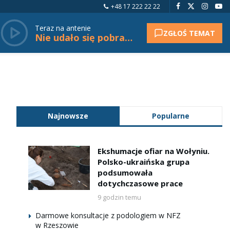
+48 17 222 22 22
Teraz na antenie
ZGŁOŚ TEMAT
Nie udało się pobrać tytułu.
Najnowsze
Popularne
Ekshumacje ofiar na Wołyniu.
Polsko-ukraińska grupa
podsumowała
dotychczasowe prace
9 godzin temu
Darmowe konsultacje z podologiem w NFZ
w Rzeszowie