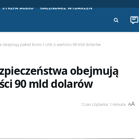
STREFA AUDIO
KALENDARZ WYDARZEŃ
a obejmują pakiet broni z USA o wartości 90 mld dolarów
ezpieczeństwa obejmują
ści 90 mld dolarów
A
Czas czytania: 1 minuta
A