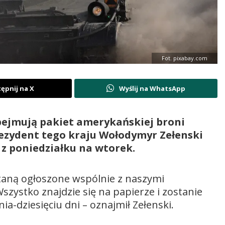
Fot. pixabay.com
ępnij na X
Wyślij na WhatsApp
bejmują pakiet amerykańskiej broni
rezydent tego kraju Wołodymyr Zełenski
z poniedziałku na wtorek.
taną ogłoszone wspólnie z naszymi
szystko znajdzie się na papierze i zostanie
a-dziesięciu dni – oznajmił Zełenski.