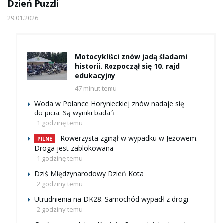
Dzień Puzzli
29.01.2026
Motocykliści znów jadą śladami
historii. Rozpoczął się 10. rajd
edukacyjny
47 minut temu
Woda w Polance Horynieckiej znów nadaje się
do picia. Są wyniki badań
1 godzinę temu
Rowerzysta zginął w wypadku w Jeżowem.
PILNE
Droga jest zablokowana
1 godzinę temu
Dziś Międzynarodowy Dzień Kota
2 godziny temu
Utrudnienia na DK28. Samochód wypadł z drogi
2 godziny temu