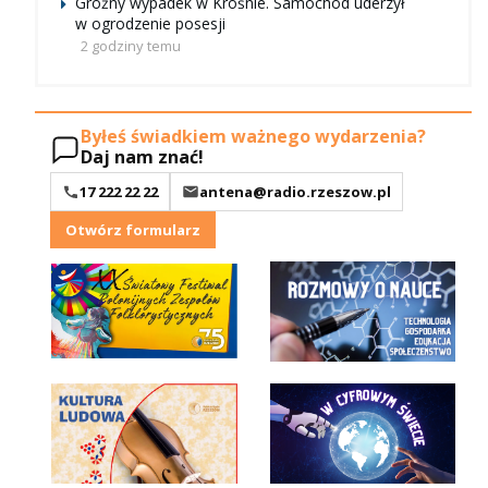
Groźny wypadek w Krośnie. Samochód uderzył
w ogrodzenie posesji
2 godziny temu
Byłeś świadkiem ważnego wydarzenia?
Daj nam znać!
17 222 22 22
antena@radio.rzeszow.pl
Otwórz formularz