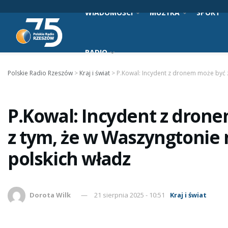
WIADOMOŚCI
MUZYKA
SPORT
RADIO
Polskie Radio Rzeszów
>
Kraj i świat
>
P.Kowal: Incydent z dronem może być z
P.Kowal: Incydent z dron
z tym, że w Waszyngtonie 
polskich władz
Dorota Wilk
21 sierpnia 2025 - 10:51
Kraj i świat