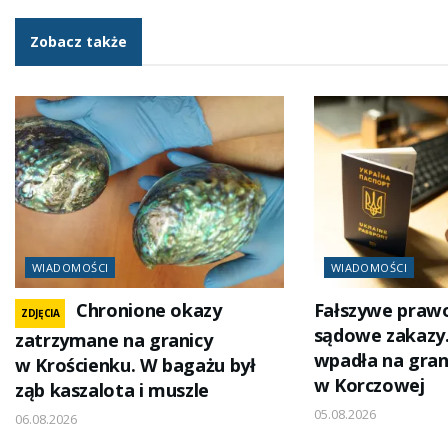
Zobacz także
WIADOMOŚCI
WIADOMOŚCI
Chronione okazy
Fałszywe prawo
ZDJĘCIA
sądowe zakazy.
zatrzymane na granicy
wpadła na gran
w Krościenku. W bagażu był
w Korczowej
ząb kaszalota i muszle
05.08.2026
06.08.2026