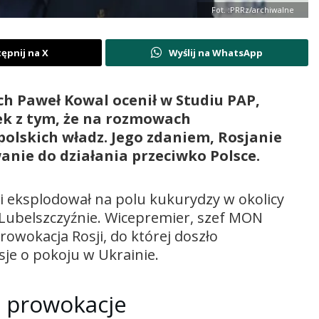
Fot. :PRRz/archiwalne
ępnij na X
Wyślij na WhatsApp
h Paweł Kowal ocenił w Studiu PAP,
ek z tym, że na rozmowach
polskich władz. Jego zdaniem, Rosjanie
anie do działania przeciwko Polsce.
 i eksplodował na polu kukurydzy w okolicy
Lubelszczyźnie. Wicepremier, szef MON
rowokacja Rosji, do której doszło
je o pokoju w Ukrainie.
ć prowokacje