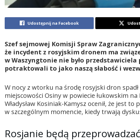
Udostępnij na Facebook
Udost
Szef sejmowej Komisji Spraw Zagranicznyc
że incydent z rosyjskim dronem ma związ
w Waszyngtonie nie było przedstawiciela 
potraktowali to jako naszą słabość i wezw
W nocy z wtorku na środę rosyjski dron spadł
miejscowości Osiny w powiecie łukowskim na 
Władysław Kosiniak-Kamysz ocenił, że jest to p
w szczególnym momencie, kiedy trwają dyskus
Rosjanie będą przeprowadza