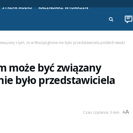
STREFA AUDIO
KALENDARZ WYDARZEŃ
wiązany z tym, że w Waszyngtonie nie było przedstawiciela polskich władz
em może być związany
nie było przedstawiciela
A
Czas czytania: 3 min.
A