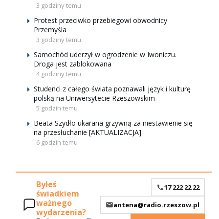
3 godziny temu
Protest przeciwko przebiegowi obwodnicy
Przemyśla
3 godziny temu
Samochód uderzył w ogrodzenie w Iwoniczu.
Droga jest zablokowana
4 godziny temu
Studenci z całego świata poznawali język i kulturę
polską na Uniwersytecie Rzeszowskim
5 godzin temu
Beata Szydło ukarana grzywną za niestawienie się
na przesłuchanie [AKTUALIZACJA]
6 godzin temu
Byłeś
17 222 22 22
świadkiem
ważnego
antena@radio.rzeszow.pl
wydarzenia?