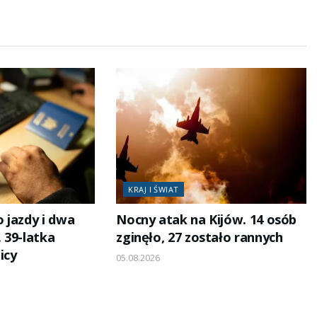
KRAJ I ŚWIAT
 jazdy i dwa
Nocny atak na Kijów. 14 osób
 39-latka
zginęło, 27 zostało rannych
icy
05.08.2026