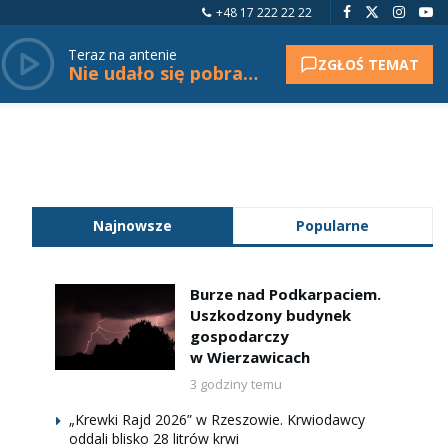
+48 17 222 22 22
Teraz na antenie
ZGŁOŚ TEMAT
Nie udało się pobrać tytułu.
Najnowsze
Popularne
Burze nad Podkarpaciem.
Uszkodzony budynek
gospodarczy
w Wierzawicach
3 godziny temu
„Krewki Rajd 2026” w Rzeszowie. Krwiodawcy
oddali blisko 28 litrów krwi